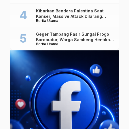
Kibarkan Bendera Palestina Saat
Konser, Massive Attack Dilarang
Berita Utama
Masuk Singapura Lagi
Geger Tambang Pasir Sungai Progo
Borobudur, Warga Sambeng Hentikan
Berita Utama
Alat Berat dan Usir Truk