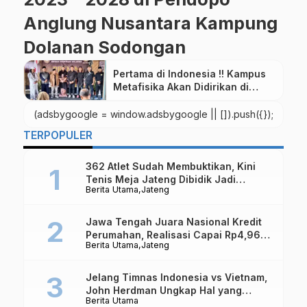
Anglung Nusantara Kampung
Dolanan Sodongan
Pertama di Indonesia !! Kampus
Metafisika Akan Didirikan di
Borobudur Magelang
(adsbygoogle = window.adsbygoogle || []).push({});
TERPOPULER
362 Atlet Sudah Membuktikan, Kini
Tenis Meja Jateng Dibidik Jadi
Berita Utama
Jateng
Kekuatan Nasional
Jawa Tengah Juara Nasional Kredit
Perumahan, Realisasi Capai Rp4,96
Berita Utama
Jateng
Triliun
Jelang Timnas Indonesia vs Vietnam,
John Herdman Ungkap Hal yang
Berita Utama
Dipertaruhkan