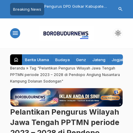
on Kades Ngluwar Catur
Pengurus DPD Golkar Kabupaten
Semarakkan 
search
Breaking News
Memimpin Desa untuk
Magelang Resmi Dikukuhkan,
HK 10K 2026
n Warga, Bukan
Target 7 Kursi di Pemilu 2029
Sedot 10.500
Pangkat
menu
light_mode
home
Berita Utama
Budaya
Genz
Jateng
Jogjakarta
Beranda
»
Tag "Pelantikan Pengurus Wilayah Jawa Tengah
PPTMN periode 2023 – 2028 di Pendopo Anglung Nusantara
Kampung Dolanan Sodongan"
Pelantikan Pengurus Wilayah
Jawa Tengah PPTMN periode
2023 – 2028 di Pendopo