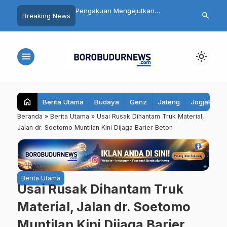
n Mengejutkan
Daftar 8 Dokter dan Perawat yang
Catat! 10 Ru
search
Breaking News
 Mutilasi Depok Saepul:
Terseret Polemik Komentar
Magelang Bak
urka Usai Digerayangi
Yurizal, Keluarga Sampaikan
Ini, Pengenda
 Kontrakan
Pesan Ini
Jalur Berikut
menu
light_mode
home
Berita Utama
Budaya
Genz
Jateng
Jogjakarta
Beranda
»
Berita Utama
»
Usai Rusak Dihantam Truk Material,
Jalan dr. Soetomo Muntilan Kini Dijaga Barier Beton
Berita Utama
Usai Rusak Dihantam Truk
Material, Jalan dr. Soetomo
Muntilan Kini Dijaga Barier