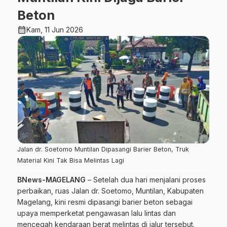
Beton
calendar_month
Kam, 11 Jun 2026
Jalan dr. Soetomo Muntilan Dipasangi Barier Beton, Truk
Material Kini Tak Bisa Melintas Lagi
BNews-MAGELANG
– Setelah dua hari menjalani proses
perbaikan, ruas Jalan dr. Soetomo, Muntilan, Kabupaten
Magelang, kini resmi dipasangi barier beton sebagai
upaya memperketat pengawasan lalu lintas dan
mencegah kendaraan berat melintas di jalur tersebut.