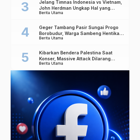
Jelang Timnas Indonesia vs Vietnam,
John Herdman Ungkap Hal yang
Berita Utama
Dipertaruhkan
Geger Tambang Pasir Sungai Progo
Borobudur, Warga Sambeng Hentikan
Berita Utama
Alat Berat dan Usir Truk
Kibarkan Bendera Palestina Saat
Konser, Massive Attack Dilarang
Berita Utama
Masuk Singapura Lagi