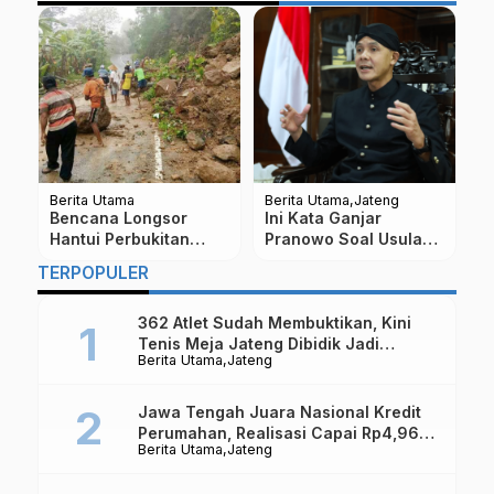
Berita Utama
Berita Utama
Jateng
Be
Bencana Longsor
Ini Kata Ganjar
5
Hantui Perbukitan
Pranowo Soal Usulan
T
Menoreh, Pemkab
Potong Gaji PNS
P
TERPOPULER
a
Tetapkan Status
Tanggap Darurat
362 Atlet Sudah Membuktikan, Kini
Tenis Meja Jateng Dibidik Jadi
Berita Utama
Jateng
Kekuatan Nasional
Jawa Tengah Juara Nasional Kredit
Perumahan, Realisasi Capai Rp4,96
Berita Utama
Jateng
Triliun