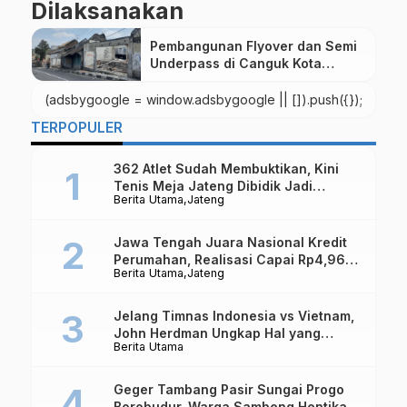
Dilaksanakan
Pembangunan Flyover dan Semi
Underpass di Canguk Kota
Magelang Segera Dilaksanakan
(adsbygoogle = window.adsbygoogle || []).push({});
TERPOPULER
362 Atlet Sudah Membuktikan, Kini
Tenis Meja Jateng Dibidik Jadi
Berita Utama
Jateng
Kekuatan Nasional
Jawa Tengah Juara Nasional Kredit
Perumahan, Realisasi Capai Rp4,96
Berita Utama
Jateng
Triliun
Jelang Timnas Indonesia vs Vietnam,
John Herdman Ungkap Hal yang
Berita Utama
Dipertaruhkan
Geger Tambang Pasir Sungai Progo
Borobudur, Warga Sambeng Hentikan