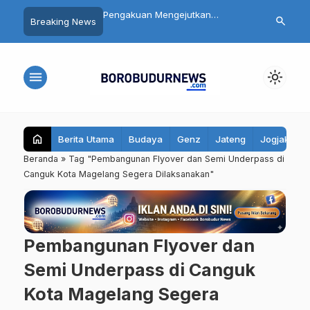
 Siswa SMP 3
Pengakuan Mengejutkan
Daftar 8 Dok
search
Breaking News
yo Magelang Masuk
Tersangka Mutilasi Depok Saepul:
Terseret Pol
it Usai Santap MBG,
Mengaku Murka Usai Digerayangi
Yurizal, Kel
bil Sampel Makanan
Korban di Kontrakan
Pesan Ini
menu
light_mode
home
Berita Utama
Budaya
Genz
Jateng
Jogjakarta
Beranda
»
Tag "Pembangunan Flyover dan Semi Underpass di
Canguk Kota Magelang Segera Dilaksanakan"
Pembangunan Flyover dan
Semi Underpass di Canguk
Kota Magelang Segera