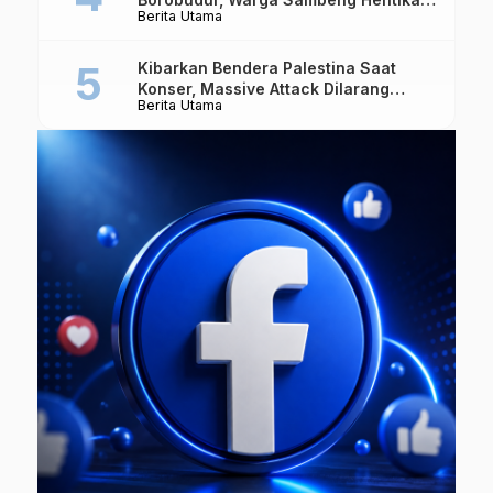
Berita Utama
Alat Berat dan Usir Truk
Kibarkan Bendera Palestina Saat
Konser, Massive Attack Dilarang
Berita Utama
Masuk Singapura Lagi