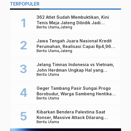
TERPOPULER
362 Atlet Sudah Membuktikan, Kini
Tenis Meja Jateng Dibidik Jadi
Berita Utama
Jateng
Kekuatan Nasional
Jawa Tengah Juara Nasional Kredit
Perumahan, Realisasi Capai Rp4,96
Berita Utama
Jateng
Triliun
Jelang Timnas Indonesia vs Vietnam,
John Herdman Ungkap Hal yang
Berita Utama
Dipertaruhkan
Geger Tambang Pasir Sungai Progo
Borobudur, Warga Sambeng Hentikan
Berita Utama
Alat Berat dan Usir Truk
Kibarkan Bendera Palestina Saat
Konser, Massive Attack Dilarang
Berita Utama
Masuk Singapura Lagi