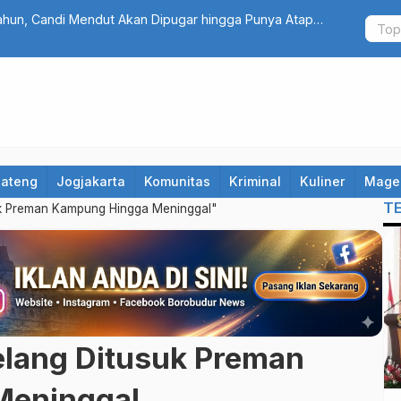
ahun, Candi Mendut Akan Dipugar hingga Punya Atap
Fantastis!
Bidik Selu
Jateng
Jogjakarta
Komunitas
Kriminal
Kuliner
Mage
T
k Preman Kampung Hingga Meninggal"
lang Ditusuk Preman
Meninggal