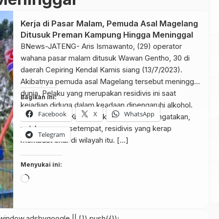
Kerja di Pasar Malam, Pemuda Asal Magelang
Ditusuk Preman Kampung Hingga Meninggal
BNews-JATENG- Aris Ismawanto, (29) operator
wahana pasar malam ditusuk Wawan Gentho, 30 di
daerah Cepiring Kendal Kamis siang (13/7/2023).
Akibatnya pemuda asal Magelang tersebut meninggal
dunia. Pelaku yang merupakan residivis ini saat
Bagikan ini:
kejadian diduga dalam keadaan dipengaruhi alkohol.
Facebook
X
WhatsApp
Kades Pidodo Kulon Didik Prastiawan mengatakan,
pelaku, warga setempat, residivis yang kerap
Telegram
membuat onar di wilayah itu. […]
Menyukai ini:
Memuat...
indow.adsbygoogle || []).push({});