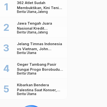
362 Atlet Sudah
Membuktikan, Kini Tenis
Berita Utama
Jateng
Meja Jateng Dibidik Jadi
Kekuatan Nasional
Jawa Tengah Juara
Nasional Kredit
Berita Utama
Jateng
Perumahan, Realisasi
Capai Rp4,96 Triliun
Jelang Timnas Indonesia
vs Vietnam, John
Berita Utama
Herdman Ungkap Hal
yang Dipertaruhkan
Geger Tambang Pasir
Sungai Progo Borobudur,
Berita Utama
Warga Sambeng Hentikan
Alat Berat dan Usir Truk
Kibarkan Bendera
Palestina Saat Konser,
Berita Utama
Massive Attack Dilarang
Masuk Singapura Lagi