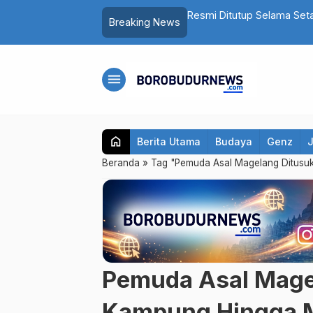
Pria Asal Magelang Akhirnya Ditangkap
Resmi Ditutup Selama Set
Breaking News
Lagi
menu
home
Berita Utama
Budaya
Genz
Beranda
»
Tag "Pemuda Asal Magelang Ditusu
Pemuda Asal Mage
Kampung Hingga 