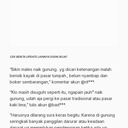
CEK BERITA UPDATE LAINNYA DISINI (KLIK)
“Bikin males naik gunung.. yg dicari ketenangan malah
berisik kayak di pasar tumpah., belum nyambap dan
boker sembarangan,” komentar akun @rit***.
“Klo masih disuguhi seperti itu, ngapain jauh² naik
gunung, udah aja pergi ke pasar tradisional atau pasar
kaki lima,” tulis akun @bad***.
“Harusnya dilarang sura keras begitu. Karena di gunung
seringkali banyak panggilan darurar atau keadaan
darurat yg memerlukan pendengaran ketika ada yg