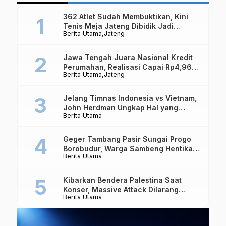
Ditelantarkan Suami
362 Atlet Sudah Membuktikan, Kini
Tenis Meja Jateng Dibidik Jadi
Berita Utama
Jateng
Kekuatan Nasional
Jawa Tengah Juara Nasional Kredit
Perumahan, Realisasi Capai Rp4,96
Berita Utama
Jateng
Triliun
Jelang Timnas Indonesia vs Vietnam,
John Herdman Ungkap Hal yang
Berita Utama
Dipertaruhkan
Geger Tambang Pasir Sungai Progo
Borobudur, Warga Sambeng Hentikan
Berita Utama
Alat Berat dan Usir Truk
Kibarkan Bendera Palestina Saat
Konser, Massive Attack Dilarang
Berita Utama
Masuk Singapura Lagi