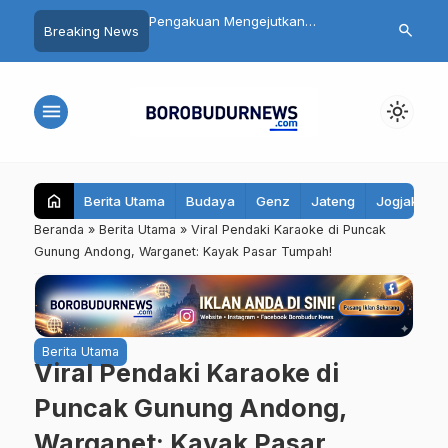
 Siswa SMP 3
Pengakuan Mengejutkan
Daftar 8 Dok
search
Breaking News
yo Magelang Masuk
Tersangka Mutilasi Depok Saepul:
Terseret Pol
it Usai Santap MBG,
Mengaku Murka Usai Digerayangi
Yurizal, Kel
bil Sampel Makanan
Korban di Kontrakan
Pesan Ini
menu
light_mode
home
Berita Utama
Budaya
Genz
Jateng
Jogjakarta
Beranda
»
Berita Utama
»
Viral Pendaki Karaoke di Puncak
Gunung Andong, Warganet: Kayak Pasar Tumpah!
Berita Utama
Viral Pendaki Karaoke di
Puncak Gunung Andong,
Warganet: Kayak Pasar