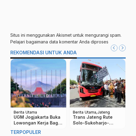
Situs ini menggunakan Akismet untuk mengurangi spam.
Pelajari bagaimana data komentar Anda diproses
REKOMENDASI UNTUK ANDA
Berita Utama
Berita Utama
Be
Fenomena Hujan Es di
MEWEK !! Ibu Gendong
K
Magelang, Ini
Anak Punguti Sayur di
M
Penjelasan BMKG
Pasar Demi Bisa
M
TERPOPULER
Makan, Ternyata