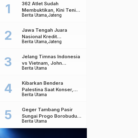
362 Atlet Sudah
Membuktikan, Kini Tenis
Berita Utama
Jateng
Meja Jateng Dibidik Jadi
Kekuatan Nasional
Jawa Tengah Juara
Nasional Kredit
Berita Utama
Jateng
Perumahan, Realisasi
Capai Rp4,96 Triliun
Jelang Timnas Indonesia
vs Vietnam, John
Berita Utama
Herdman Ungkap Hal
yang Dipertaruhkan
Kibarkan Bendera
Palestina Saat Konser,
Berita Utama
Massive Attack Dilarang
Masuk Singapura Lagi
Geger Tambang Pasir
Sungai Progo Borobudur,
Berita Utama
Warga Sambeng Hentikan
Alat Berat dan Usir Truk