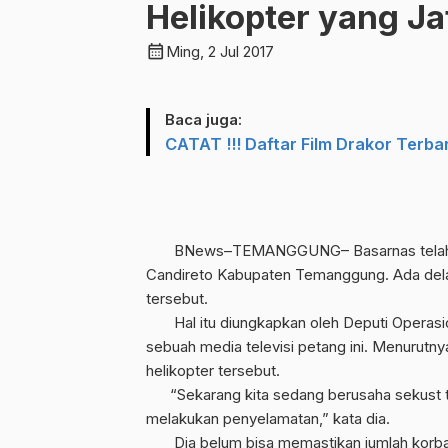
Helikopter yang J
calendar_month
Ming, 2 Jul 2017
Baca juga:
CATAT !!! Daftar Film Drakor Terb
BNews–TEMANGGUNG– Basarnas telah meny
Candireto Kabupaten Temanggung. Ada dela
tersebut.
Hal itu diungkapkan oleh Deputi Operasio
sebuah media televisi petang ini. Menurut
helikopter tersebut.
“Sekarang kita sedang berusaha sekust te
melakukan penyelamatan,” kata dia.
Dia belum bisa memastikan jumlah korban