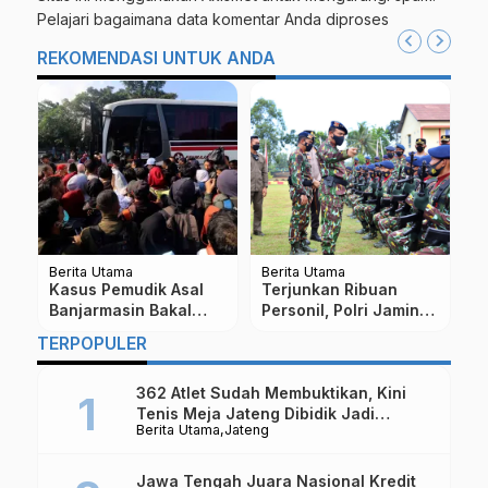
Pelajari bagaimana data komentar Anda diproses
REKOMENDASI UNTUK ANDA
Berita Utama
Berita Utama
Be
D
Kasus Pemudik Asal
Terjunkan Ribuan
B
Banjarmasin Bakal
Personil, Polri Jamin
S
Jadi Kluster Baru di
Keamanan Perayaan
3
TERPOPULER
Magelang
Paskah di Jawa
K
Tengah
362 Atlet Sudah Membuktikan, Kini
Tenis Meja Jateng Dibidik Jadi
Berita Utama
Jateng
Kekuatan Nasional
Jawa Tengah Juara Nasional Kredit