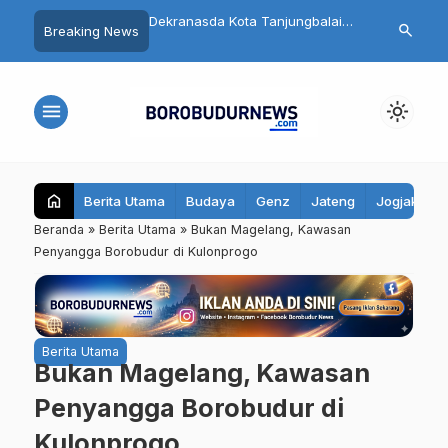
 Magelang: Warga
Dekranasda Kota Tanjungbalai
Nekat Jambre
search
Breaking News
adar Objek
Pelajari Inovasi Batik Bahan Alam
Mogok, Pria 
unan
di Kota Magelang
Akhirnya Dita
menu
light_mode
home
Berita Utama
Budaya
Genz
Jateng
Jogjakarta
Beranda
»
Berita Utama
»
Bukan Magelang, Kawasan
Penyangga Borobudur di Kulonprogo
Berita Utama
Bukan Magelang, Kawasan
Penyangga Borobudur di
Kulonprogo