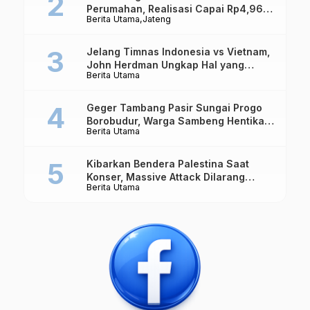
Perumahan, Realisasi Capai Rp4,96
Berita Utama
Jateng
Triliun
Jelang Timnas Indonesia vs Vietnam,
John Herdman Ungkap Hal yang
Berita Utama
Dipertaruhkan
Geger Tambang Pasir Sungai Progo
Borobudur, Warga Sambeng Hentikan
Berita Utama
Alat Berat dan Usir Truk
Kibarkan Bendera Palestina Saat
Konser, Massive Attack Dilarang
Berita Utama
Masuk Singapura Lagi