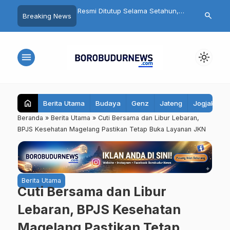
bret Wanita Saat Motor
Resmi Ditutup Selama Setahun,
Fantastis! Pr
search
Breaking News
ia Asal Magelang
Candi Mendut Akan Dipugar
Warung Tong
itangkap Polisi
hingga Punya Atap Lagi
Juta, Bupati
Seluruh Kec
menu
light_mode
home
Berita Utama
Budaya
Genz
Jateng
Jogjakarta
Beranda
»
Berita Utama
»
Cuti Bersama dan Libur Lebaran,
BPJS Kesehatan Magelang Pastikan Tetap Buka Layanan JKN
Berita Utama
Cuti Bersama dan Libur
Lebaran, BPJS Kesehatan
Magelang Pastikan Tetap