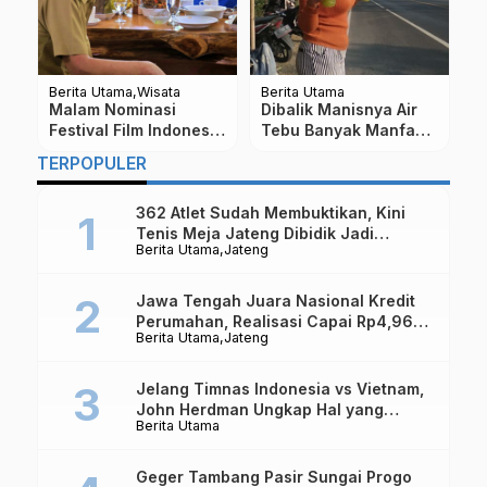
Berita Utama
Wisata
Berita Utama
Be
Malam Nominasi
Dibalik Manisnya Air
P
Festival Film Indonesia
Tebu Banyak Manfaat
P
(FFI) Akan Digelar Di
Untuk Kesehatan dan
P
TERPOPULER
Candi Borobudur
Diet
M
362 Atlet Sudah Membuktikan, Kini
Tenis Meja Jateng Dibidik Jadi
Berita Utama
Jateng
Kekuatan Nasional
Jawa Tengah Juara Nasional Kredit
Perumahan, Realisasi Capai Rp4,96
Berita Utama
Jateng
Triliun
Jelang Timnas Indonesia vs Vietnam,
John Herdman Ungkap Hal yang
Berita Utama
Dipertaruhkan
Geger Tambang Pasir Sungai Progo