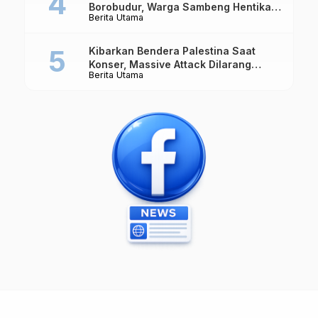
Borobudur, Warga Sambeng Hentikan
Berita Utama
Alat Berat dan Usir Truk
Kibarkan Bendera Palestina Saat
Konser, Massive Attack Dilarang
Berita Utama
Masuk Singapura Lagi