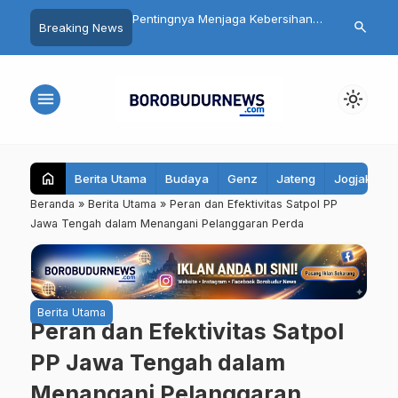
a Menjaga Kebersihan
Ribuan Kampung Nelayan Akan
Bank Magela
search
Breaking News
…
ali Penyebab Halitosis
Dibangun, Ini Dampak Besarnya
Jadi Persero
Mengatasinya
bagi Ekonomi Indonesia
Kelola dan L
menu
light_mode
home
Berita Utama
Budaya
Genz
Jateng
Jogjakarta
Beranda
»
Berita Utama
»
Peran dan Efektivitas Satpol PP
Jawa Tengah dalam Menangani Pelanggaran Perda
Berita Utama
Peran dan Efektivitas Satpol
PP Jawa Tengah dalam
Menangani Pelanggaran