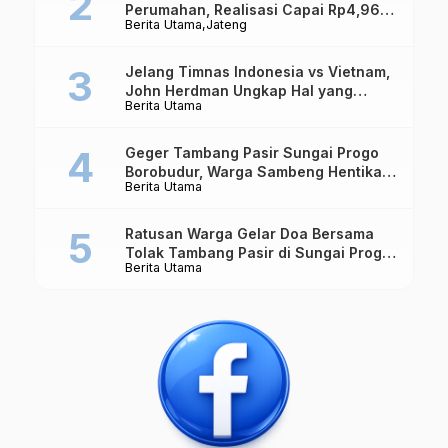
Perumahan, Realisasi Capai Rp4,96
Berita Utama
Jateng
Triliun
Jelang Timnas Indonesia vs Vietnam,
John Herdman Ungkap Hal yang
Berita Utama
Dipertaruhkan
Geger Tambang Pasir Sungai Progo
Borobudur, Warga Sambeng Hentikan
Berita Utama
Alat Berat dan Usir Truk
Ratusan Warga Gelar Doa Bersama
Tolak Tambang Pasir di Sungai Progo
Berita Utama
Borobudur