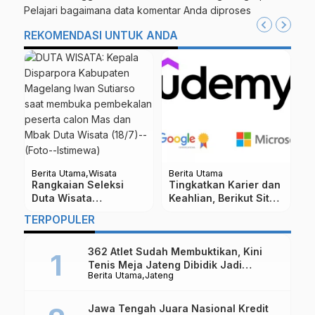
Pelajari bagaimana data komentar Anda diproses
REKOMENDASI UNTUK ANDA
Berita Utama
Wisata
Berita Utama
Be
Rangkaian Seleksi
Tingkatkan Karier dan
3
Duta Wisata
Keahlian, Berikut Situs
M
Kabupaten Magelang
Kursus Online
K
TERPOPULER
Dimulai
Sertifikasi
di
362 Atlet Sudah Membuktikan, Kini
Tenis Meja Jateng Dibidik Jadi
Berita Utama
Jateng
Kekuatan Nasional
Jawa Tengah Juara Nasional Kredit