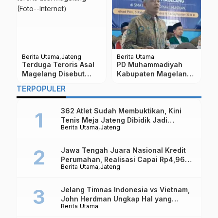
Berita Utama
Jateng
Berita Utama
Be
Terduga Teroris Asal
PD Muhammadiyah
W
Magelang Disebut
Kabupaten Magelang
M
Pernah ke Suriah
Tegaskan Netral di
P
TERPOPULER
Pilkada 2024
T
362 Atlet Sudah Membuktikan, Kini
Tenis Meja Jateng Dibidik Jadi
Berita Utama
Jateng
Kekuatan Nasional
Jawa Tengah Juara Nasional Kredit
Perumahan, Realisasi Capai Rp4,96
Berita Utama
Jateng
Triliun
Jelang Timnas Indonesia vs Vietnam,
John Herdman Ungkap Hal yang
Berita Utama
Dipertaruhkan