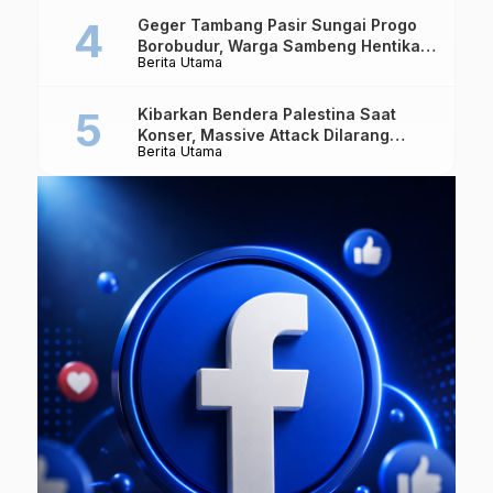
Geger Tambang Pasir Sungai Progo
Borobudur, Warga Sambeng Hentikan
Berita Utama
Alat Berat dan Usir Truk
Kibarkan Bendera Palestina Saat
Konser, Massive Attack Dilarang
Berita Utama
Masuk Singapura Lagi