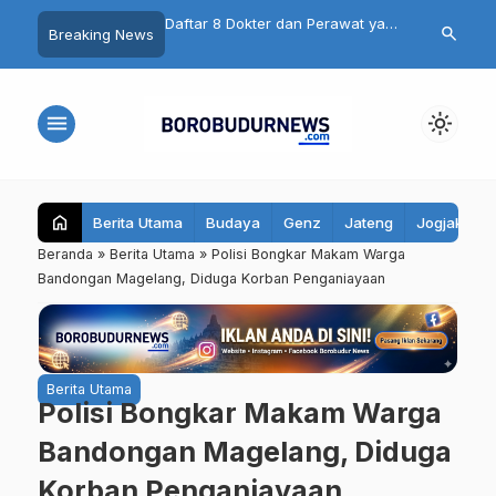
n Mengejutkan
Daftar 8 Dokter dan Perawat yang
Catat! 10 Rua
search
Breaking News
 Mutilasi Depok Saepul:
Terseret Polemik Komentar
Magelang Bak
urka Usai Digerayangi
Yurizal, Keluarga Sampaikan
Ini, Pengenda
 Kontrakan
Pesan Ini
Jalur Berikut
menu
light_mode
home
Berita Utama
Budaya
Genz
Jateng
Jogjakarta
Beranda
»
Berita Utama
»
Polisi Bongkar Makam Warga
Bandongan Magelang, Diduga Korban Penganiayaan
Berita Utama
Polisi Bongkar Makam Warga
Bandongan Magelang, Diduga
Korban Penganiayaan