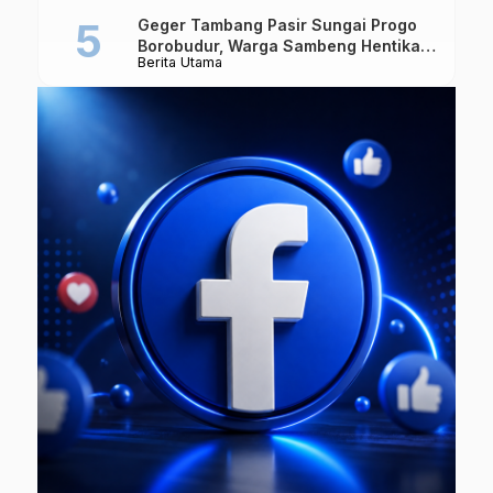
Geger Tambang Pasir Sungai Progo
Borobudur, Warga Sambeng Hentikan
Berita Utama
Alat Berat dan Usir Truk