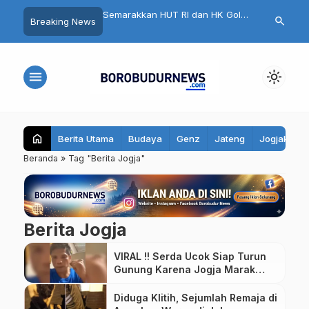
DPD Golkar Kabupaten
Semarakkan HUT RI dan HK Gold,
Bulan Dana 
search
Breaking News
Resmi Dikukuhkan,
HK 10K 2026 di Magelang Sukses
2026 Dimulai
ursi di Pemilu 2029
Sedot 10.500 Pelari
menu
light_mode
home
Berita Utama
Budaya
Genz
Jateng
Jogjakarta
Beranda
»
Tag "Berita Jogja"
Berita Jogja
VIRAL !! Serda Ucok Siap Turun
Gunung Karena Jogja Marak
Premanisme
Diduga Klitih, Sejumlah Remaja di