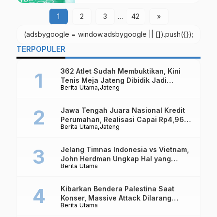
Gunungkidul
1
2
3
…
42
»
(adsbygoogle = window.adsbygoogle || []).push({});
TERPOPULER
362 Atlet Sudah Membuktikan, Kini
Tenis Meja Jateng Dibidik Jadi
Berita Utama
Jateng
Kekuatan Nasional
Jawa Tengah Juara Nasional Kredit
Perumahan, Realisasi Capai Rp4,96
Berita Utama
Jateng
Triliun
Jelang Timnas Indonesia vs Vietnam,
John Herdman Ungkap Hal yang
Berita Utama
Dipertaruhkan
Kibarkan Bendera Palestina Saat
Konser, Massive Attack Dilarang
Berita Utama
Masuk Singapura Lagi