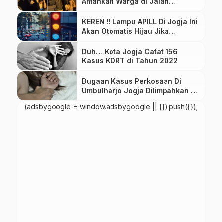
Amankan Warga di Jalan
Kaliurang Sleman
KEREN !! Lampu APILL Di Jogja Ini
Akan Otomatis Hijau Jika
Kendaraan Ini Lewat
Duh… Kota Jogja Catat 156
Kasus KDRT di Tahun 2022
Dugaan Kasus Perkosaan Di
Umbulharjo Jogja Dilimpahkan Ke
Pengadilan
(adsbygoogle = window.adsbygoogle || []).push({});