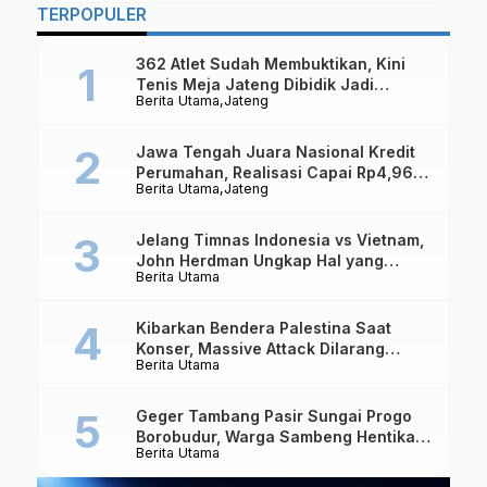
TERPOPULER
362 Atlet Sudah Membuktikan, Kini
Tenis Meja Jateng Dibidik Jadi
Berita Utama
Jateng
Kekuatan Nasional
Jawa Tengah Juara Nasional Kredit
Perumahan, Realisasi Capai Rp4,96
Berita Utama
Jateng
Triliun
Jelang Timnas Indonesia vs Vietnam,
John Herdman Ungkap Hal yang
Berita Utama
Dipertaruhkan
Kibarkan Bendera Palestina Saat
Konser, Massive Attack Dilarang
Berita Utama
Masuk Singapura Lagi
Geger Tambang Pasir Sungai Progo
Borobudur, Warga Sambeng Hentikan
Berita Utama
Alat Berat dan Usir Truk