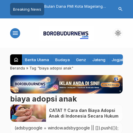
n HUT RI dan HK Gold,
Bulan Dana PMI Kota Magelang
32 Pelajar Kota
search
Breaking News
26 di Magelang Sukses
2026 Dimulai
Ikuti Jambore
00 Pelari
menu
light_mode
home
Berita Utama
Budaya
Genz
Jateng
Jogjakarta
Beranda
»
Tag "biaya adopsi anak"
biaya adopsi anak
CATAT !! Cara dan Biaya Adopsi
Anak di Indonesia Secara Hukum
(adsbygoogle = window.adsbygoogle || []).push({});