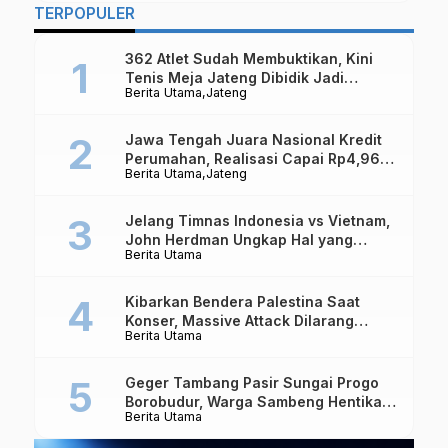
TERPOPULER
362 Atlet Sudah Membuktikan, Kini
Tenis Meja Jateng Dibidik Jadi
Berita Utama
Jateng
Kekuatan Nasional
Jawa Tengah Juara Nasional Kredit
Perumahan, Realisasi Capai Rp4,96
Berita Utama
Jateng
Triliun
Jelang Timnas Indonesia vs Vietnam,
John Herdman Ungkap Hal yang
Berita Utama
Dipertaruhkan
Kibarkan Bendera Palestina Saat
Konser, Massive Attack Dilarang
Berita Utama
Masuk Singapura Lagi
Geger Tambang Pasir Sungai Progo
Borobudur, Warga Sambeng Hentikan
Berita Utama
Alat Berat dan Usir Truk