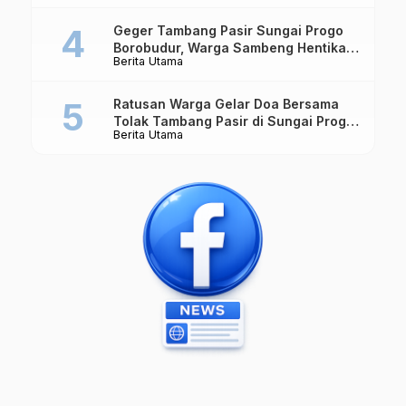
Geger Tambang Pasir Sungai Progo
Borobudur, Warga Sambeng Hentikan
Berita Utama
Alat Berat dan Usir Truk
Ratusan Warga Gelar Doa Bersama
Tolak Tambang Pasir di Sungai Progo
Berita Utama
Borobudur