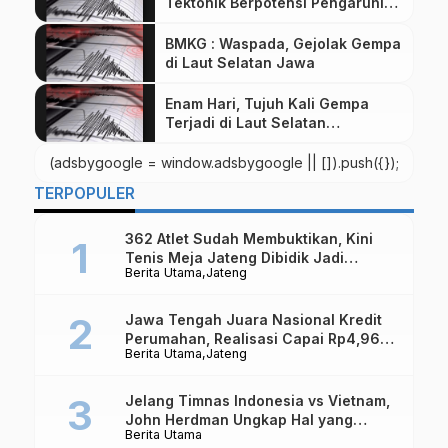
Tektonik Berpotensi Pengaruhi
Aktivitas Gunung Merapi
BMKG : Waspada, Gejolak Gempa
di Laut Selatan Jawa
Enam Hari, Tujuh Kali Gempa
Terjadi di Laut Selatan
Jogjakarta
(adsbygoogle = window.adsbygoogle || []).push({});
TERPOPULER
362 Atlet Sudah Membuktikan, Kini
Tenis Meja Jateng Dibidik Jadi
Berita Utama
Jateng
Kekuatan Nasional
Jawa Tengah Juara Nasional Kredit
Perumahan, Realisasi Capai Rp4,96
Berita Utama
Jateng
Triliun
Jelang Timnas Indonesia vs Vietnam,
John Herdman Ungkap Hal yang
Berita Utama
Dipertaruhkan