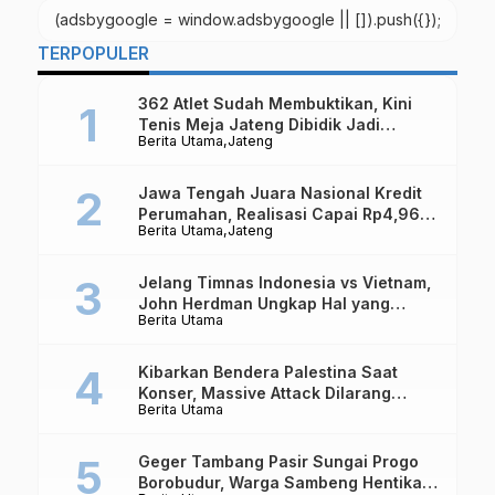
(adsbygoogle = window.adsbygoogle || []).push({});
TERPOPULER
362 Atlet Sudah Membuktikan, Kini
Tenis Meja Jateng Dibidik Jadi
Berita Utama
Jateng
Kekuatan Nasional
Jawa Tengah Juara Nasional Kredit
Perumahan, Realisasi Capai Rp4,96
Berita Utama
Jateng
Triliun
Jelang Timnas Indonesia vs Vietnam,
John Herdman Ungkap Hal yang
Berita Utama
Dipertaruhkan
Kibarkan Bendera Palestina Saat
Konser, Massive Attack Dilarang
Berita Utama
Masuk Singapura Lagi
Geger Tambang Pasir Sungai Progo
Borobudur, Warga Sambeng Hentikan