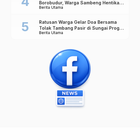
Borobudur, Warga Sambeng Hentikan
Berita Utama
Alat Berat dan Usir Truk
Ratusan Warga Gelar Doa Bersama
Tolak Tambang Pasir di Sungai Progo
Berita Utama
Borobudur