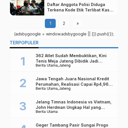
Daftar Anggota Polisi Diduga
Terkena Kode Etik Terlibat Kasus
Pembunuhan Brigadir J
1
2
»
(adsbygoogle = window.adsbygoogle || []).push({});
TERPOPULER
362 Atlet Sudah Membuktikan, Kini
Tenis Meja Jateng Dibidik Jadi
Berita Utama
Jateng
Kekuatan Nasional
Jawa Tengah Juara Nasional Kredit
Perumahan, Realisasi Capai Rp4,96
Berita Utama
Jateng
Triliun
Jelang Timnas Indonesia vs Vietnam,
John Herdman Ungkap Hal yang
Berita Utama
Dipertaruhkan
Geger Tambang Pasir Sungai Progo