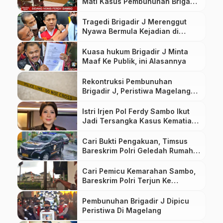
Mati Kasus Pembunuhan Brigadir
J
Tragedi Brigadir J Merenggut
Nyawa Bermula Kejadian di
Magelang
Kuasa hukum Brigadir J Minta
Maaf Ke Publik, ini Alasannya
Rekontruksi Pembunuhan
Brigadir J, Peristiwa Magelang
Digelar di Jakarta
Istri Irjen Pol Ferdy Sambo Ikut
Jadi Tersangka Kasus Kematian
Brigadir J
Cari Bukti Pengakuan, Timsus
Bareskrim Polri Geledah Rumah
Sambo Di Magelang
Cari Pemicu Kemarahan Sambo,
Bareskrim Polri Terjun Ke
Magelang
Pembunuhan Brigadir J Dipicu
Peristiwa Di Magelang