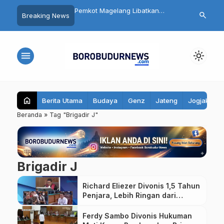
ejari! Warga Wonogiri
Pemkot Magelang Libatkan
Pentingnya M
search
Breaking News
agih Kepastian Kasus
Masyarakat Luas dalam
Mulut: Kenali
rupsi Kades
Peringatan HUT ke-81 RI
dan Cara Me
menu
light_mode
home
Berita Utama
Budaya
Genz
Jateng
Jogjakarta
Beranda
»
Tag "Brigadir J"
Brigadir J
Richard Eliezer Divonis 1,5 Tahun
Penjara, Lebih Ringan dari
Tuntutan Jaksa
Ferdy Sambo Divonis Hukuman