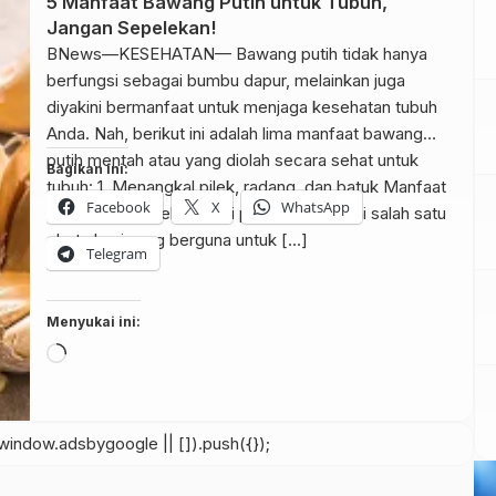
5 Manfaat Bawang Putih untuk Tubuh,
Jangan Sepelekan!
BNews—KESEHATAN— Bawang putih tidak hanya
berfungsi sebagai bumbu dapur, melainkan juga
diyakini bermanfaat untuk menjaga kesehatan tubuh
Anda. Nah, berikut ini adalah lima manfaat bawang
putih mentah atau yang diolah secara sehat untuk
Bagikan ini:
tubuh: 1. Menangkal pilek, radang, dan batuk Manfaat
Facebook
X
WhatsApp
bawang putih sebelum di pagi hari sebagai salah satu
obat alami yang berguna untuk […]
Telegram
Menyukai ini:
Memuat...
indow.adsbygoogle || []).push({});