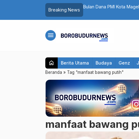
2026 di Magelang Sukses Sedot 10.500
Bulan Dana PMI Kota Mage
Breaking News
menu
home
Berita Utama
Budaya
Genz
Beranda
»
Tag "manfaat bawang putih"
manfaat bawang p