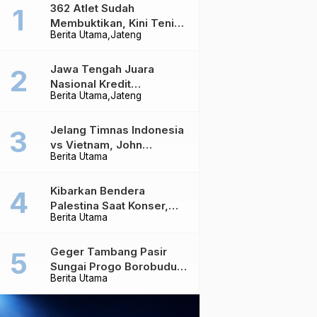
362 Atlet Sudah
Membuktikan, Kini Tenis
Berita Utama
Jateng
Meja Jateng Dibidik Jadi
Kekuatan Nasional
Jawa Tengah Juara
Nasional Kredit
Berita Utama
Jateng
Perumahan, Realisasi
Capai Rp4,96 Triliun
Jelang Timnas Indonesia
vs Vietnam, John
Berita Utama
Herdman Ungkap Hal
yang Dipertaruhkan
Kibarkan Bendera
Palestina Saat Konser,
Berita Utama
Massive Attack Dilarang
Masuk Singapura Lagi
Geger Tambang Pasir
Sungai Progo Borobudur,
Berita Utama
Warga Sambeng Hentikan
Alat Berat dan Usir Truk