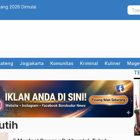
lang 2026 Dimulai
Jateng
Jogjakarta
Komunitas
Kriminal
Kuliner
Mage
T
utih