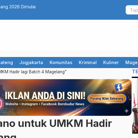
lang 2026 Dimulai
Jateng
Jogjakarta
Komunitas
Kriminal
Kuliner
Mage
T
MKM Hadir lagi Batch 4 Magelang"
Nano untuk UMKM Hadir
lang