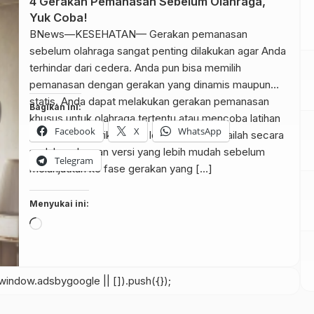
4 Gerakan Pemanasan Sebelum Olahraga,
Yuk Coba!
BNews—KESEHATAN— Gerakan pemanasan
sebelum olahraga sangat penting dilakukan agar Anda
terhindar dari cedera. Anda pun bisa memilih
pemanasan dengan gerakan yang dinamis maupun
statis. Anda dapat melakukan gerakan pemanasan
Bagikan ini:
khusus untuk olahraga tertentu atau mencoba latihan
Facebook
X
WhatsApp
pemanasan berikut yang lebih umum. Mulailah secara
perlahan dengan versi yang lebih mudah sebelum
Telegram
melanjutkan ke fase gerakan yang […]
Menyukai ini:
Memuat...
indow.adsbygoogle || []).push({});