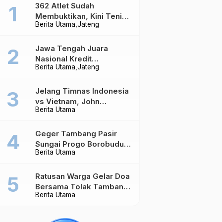
362 Atlet Sudah
Membuktikan, Kini Tenis
Berita Utama
Jateng
Meja Jateng Dibidik Jadi
Kekuatan Nasional
Jawa Tengah Juara
Nasional Kredit
Berita Utama
Jateng
Perumahan, Realisasi
Capai Rp4,96 Triliun
Jelang Timnas Indonesia
vs Vietnam, John
Berita Utama
Herdman Ungkap Hal
yang Dipertaruhkan
Geger Tambang Pasir
Sungai Progo Borobudur,
Berita Utama
Warga Sambeng Hentikan
Alat Berat dan Usir Truk
Ratusan Warga Gelar Doa
Bersama Tolak Tambang
Berita Utama
Pasir di Sungai Progo
Borobudur