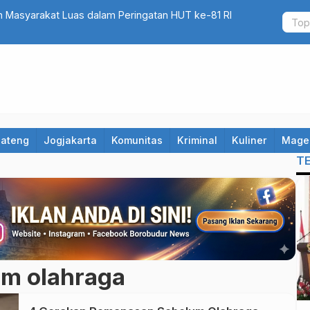
 Masyarakat Luas dalam Peringatan HUT ke-81 RI
Pentingnya 
Mengatasi
Jateng
Jogjakarta
Komunitas
Kriminal
Kuliner
Mage
T
m olahraga