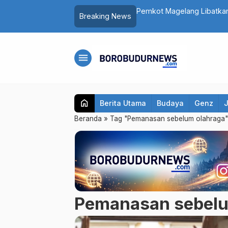
300 Kg di Sragen Dimakamkan dengan
Pemkot Magelang Libatkan
Breaking News
menu
home
Berita Utama
Budaya
Genz
Beranda
»
Tag "Pemanasan sebelum olahraga"
Pemanasan sebelu