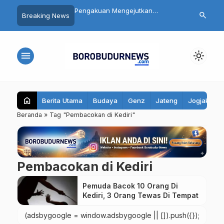
 Siswa SMP 3
Pengakuan Mengejutkan
Daftar 8 Dok
search
Breaking News
yo Magelang Masuk
Tersangka Mutilasi Depok Saepul:
Terseret Pol
it Usai Santap MBG,
Mengaku Murka Usai Digerayangi
Yurizal, Kel
bil Sampel Makanan
Korban di Kontrakan
Pesan Ini
menu
light_mode
home
Berita Utama
Budaya
Genz
Jateng
Jogjakarta
Beranda
»
Tag "Pembacokan di Kediri"
Pembacokan di Kediri
Pemuda Bacok 10 Orang Di
Kediri, 3 Orang Tewas Di Tempat
(adsbygoogle = window.adsbygoogle || []).push({});