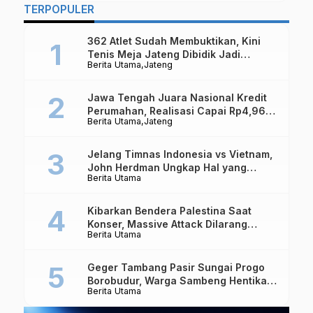
TERPOPULER
362 Atlet Sudah Membuktikan, Kini
Tenis Meja Jateng Dibidik Jadi
Berita Utama
Jateng
Kekuatan Nasional
Jawa Tengah Juara Nasional Kredit
Perumahan, Realisasi Capai Rp4,96
Berita Utama
Jateng
Triliun
Jelang Timnas Indonesia vs Vietnam,
John Herdman Ungkap Hal yang
Berita Utama
Dipertaruhkan
Kibarkan Bendera Palestina Saat
Konser, Massive Attack Dilarang
Berita Utama
Masuk Singapura Lagi
Geger Tambang Pasir Sungai Progo
Borobudur, Warga Sambeng Hentikan
Berita Utama
Alat Berat dan Usir Truk