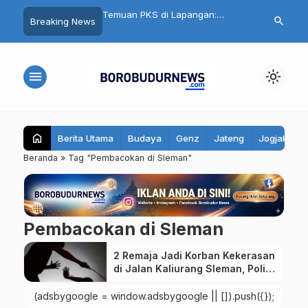
nku Aman, Belajarku
Temuan PKS di Lapangan:
Cuma Belanja
search
Breaking News
95 Santri Al Hidayat
Seragam Gratis Magelang
Ikut Undian Mo
ibekali Edukasi Remaja
Terlambat, Kain Kaku hingga Ada
Mall Magelan
Biaya Jahit
menu
light_mode
home
Berita Utama
Budaya
Genz
Jateng
Jogjakarta
Beranda
»
Tag "Pembacokan di Sleman"
Pembacokan di Sleman
2 Remaja Jadi Korban Kekerasan
di Jalan Kaliurang Sleman, Polisi
Buru Pelaku
(adsbygoogle = window.adsbygoogle || []).push({});