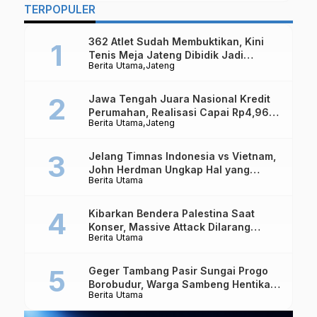
TERPOPULER
362 Atlet Sudah Membuktikan, Kini
Tenis Meja Jateng Dibidik Jadi
Berita Utama
Jateng
Kekuatan Nasional
Jawa Tengah Juara Nasional Kredit
Perumahan, Realisasi Capai Rp4,96
Berita Utama
Jateng
Triliun
Jelang Timnas Indonesia vs Vietnam,
John Herdman Ungkap Hal yang
Berita Utama
Dipertaruhkan
Kibarkan Bendera Palestina Saat
Konser, Massive Attack Dilarang
Berita Utama
Masuk Singapura Lagi
Geger Tambang Pasir Sungai Progo
Borobudur, Warga Sambeng Hentikan
Berita Utama
Alat Berat dan Usir Truk