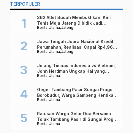
TERPOPULER
362 Atlet Sudah Membuktikan, Kini
Tenis Meja Jateng Dibidik Jadi
Berita Utama
Jateng
Kekuatan Nasional
Jawa Tengah Juara Nasional Kredit
Perumahan, Realisasi Capai Rp4,96
Berita Utama
Jateng
Triliun
Jelang Timnas Indonesia vs Vietnam,
John Herdman Ungkap Hal yang
Berita Utama
Dipertaruhkan
Geger Tambang Pasir Sungai Progo
Borobudur, Warga Sambeng Hentikan
Berita Utama
Alat Berat dan Usir Truk
Ratusan Warga Gelar Doa Bersama
Tolak Tambang Pasir di Sungai Progo
Berita Utama
Borobudur