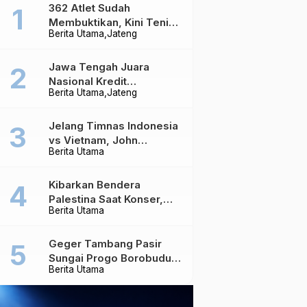
362 Atlet Sudah
Membuktikan, Kini Tenis
Berita Utama
Jateng
Meja Jateng Dibidik Jadi
Kekuatan Nasional
Jawa Tengah Juara
Nasional Kredit
Berita Utama
Jateng
Perumahan, Realisasi
Capai Rp4,96 Triliun
Jelang Timnas Indonesia
vs Vietnam, John
Berita Utama
Herdman Ungkap Hal
yang Dipertaruhkan
Kibarkan Bendera
Palestina Saat Konser,
Berita Utama
Massive Attack Dilarang
Masuk Singapura Lagi
Geger Tambang Pasir
Sungai Progo Borobudur,
Berita Utama
Warga Sambeng Hentikan
Alat Berat dan Usir Truk