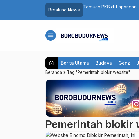
5 Santri Al Hidayat Salaman Dibekali
Temuan PKS di Lapangan: 
Breaking News
Ada Biaya Jahit
menu
home
Berita Utama
Budaya
Genz
Beranda
»
Tag "Pemerintah blokir website"
Pemerintah blokir 