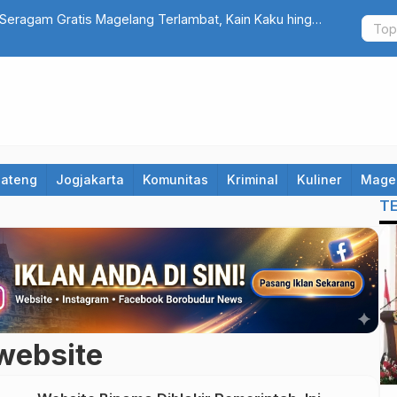
Seragam Gratis Magelang Terlambat, Kain Kaku hingga
Cuma Belanj
Jateng
Jogjakarta
Komunitas
Kriminal
Kuliner
Mage
T
website