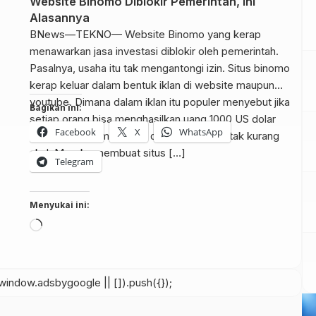
Website Binomo Diblokir Pemerintah, Ini
Alasannya
BNews—TEKNO— Website Binomo yang kerap
menawarkan jasa investasi diblokir oleh pemerintah.
Pasalnya, usaha itu tak mengantongi izin. Situs binomo
kerap keluar dalam bentuk iklan di website maupun
youtube. Dimana dalam iklan itu populer menyebut jika
Bagikan ini:
setiap orang bisa menghasilkan uang 1000 US dolar
Facebook
X
WhatsApp
tanpa keluar rumah. Usai diblokir. Binomo tak kurang
akal. Mereka membuat situs […]
Telegram
Menyukai ini:
Memuat...
indow.adsbygoogle || []).push({});