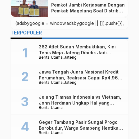
Pemkot Jambi Kerjasama Dengan
Pemkab Magelang Soal Distribusi
Cabai
(adsbygoogle = window.adsbygoogle || []).push({});
TERPOPULER
362 Atlet Sudah Membuktikan, Kini
Tenis Meja Jateng Dibidik Jadi
Berita Utama
Jateng
Kekuatan Nasional
Jawa Tengah Juara Nasional Kredit
Perumahan, Realisasi Capai Rp4,96
Berita Utama
Jateng
Triliun
Jelang Timnas Indonesia vs Vietnam,
John Herdman Ungkap Hal yang
Berita Utama
Dipertaruhkan
Geger Tambang Pasir Sungai Progo
Borobudur, Warga Sambeng Hentikan
Berita Utama
Alat Berat dan Usir Truk