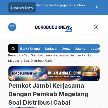
gelang Libatkan
Pentingnya Menjaga Kebersihan
Ribuan Kamp
search
Breaking News
t Luas dalam
Mulut: Kenali Penyebab Halitosis
Dibangun, In
n HUT ke-81 RI
dan Cara Mengatasinya
bagi Ekonomi
menu
light_mode
home
Berita Utama
Budaya
Genz
Jateng
Jogjakarta
Beranda
»
Tag "Pemkot Jambi Kerjasama Dengan Pemkab
Magelang Soal Distribusi Cabai"
Pemkot Jambi Kerjasama
Dengan Pemkab Magelang
Soal Distribusi Cabai