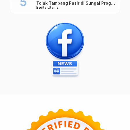
Tolak Tambang Pasir di Sungai Progo
Berita Utama
Borobudur