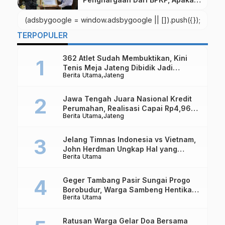
Itu ?
(adsbygoogle = window.adsbygoogle || []).push({});
TERPOPULER
362 Atlet Sudah Membuktikan, Kini
Tenis Meja Jateng Dibidik Jadi
Berita Utama
Jateng
Kekuatan Nasional
Jawa Tengah Juara Nasional Kredit
Perumahan, Realisasi Capai Rp4,96
Berita Utama
Jateng
Triliun
Jelang Timnas Indonesia vs Vietnam,
John Herdman Ungkap Hal yang
Berita Utama
Dipertaruhkan
Geger Tambang Pasir Sungai Progo
Borobudur, Warga Sambeng Hentikan
Berita Utama
Alat Berat dan Usir Truk
Ratusan Warga Gelar Doa Bersama