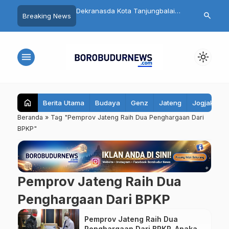
 Magelang: Warga
Dekranasda Kota Tanjungbalai
Cegah Stunti
search
Breaking News
adar Objek
Pelajari Inovasi Batik Bahan Alam
Magelang Akt
unan
di Kota Magelang
Kesehatan R
menu
light_mode
home
Berita Utama
Budaya
Genz
Jateng
Jogjakarta
Beranda
»
Tag "Pemprov Jateng Raih Dua Penghargaan Dari
BPKP"
Pemprov Jateng Raih Dua
Penghargaan Dari BPKP
Pemprov Jateng Raih Dua
Penghargaan Dari BPKP, Apakah