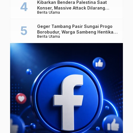
Kibarkan Bendera Palestina Saat
Konser, Massive Attack Dilarang
Berita Utama
Masuk Singapura Lagi
Geger Tambang Pasir Sungai Progo
Borobudur, Warga Sambeng Hentikan
Berita Utama
Alat Berat dan Usir Truk