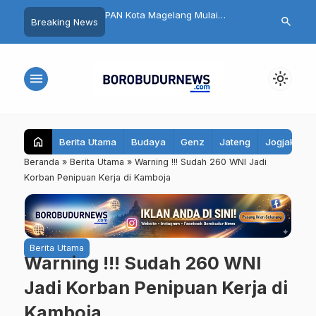
nja Rp100 Ribu, Bisa
PAN Kota Magelang Mulai
Heboh! 12 Si
search
Breaking News
 Mobil Listrik di Artos
Rapatkan Barisan,
Candimulyo 
lang
Muhammadiyah Didekati untuk
Rumah Sakit 
Rebut 2 Kursi di Pemilu 2029
Polisi Ambil
menu
light_mode
home
Berita Utama
Budaya
Genz
Jateng
Jogjakarta
Beranda
»
Berita Utama
»
Warning !!! Sudah 260 WNI Jadi
Korban Penipuan Kerja di Kamboja
Berita Utama
Warning !!! Sudah 260 WNI
Jadi Korban Penipuan Kerja di
Kamboja