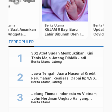
Berita Utama
Berita Utama
Be
Update Terbaru
Kisah Sugar Daddy
M
bu
Covid-19 Kabupaten
Habiskan 45 Miliar
T
i
Magelang : Tambah 14
Untuk Biayai Seorang
P
TERPOPULER
Pasien Positif, 10
Mahasiswi Cantik
Sembuh
362 Atlet Sudah Membuktikan, Kini
Tenis Meja Jateng Dibidik Jadi
Berita Utama
Jateng
Kekuatan Nasional
Jawa Tengah Juara Nasional Kredit
Perumahan, Realisasi Capai Rp4,96
Berita Utama
Jateng
Triliun
Jelang Timnas Indonesia vs Vietnam,
John Herdman Ungkap Hal yang
Berita Utama
Dipertaruhkan