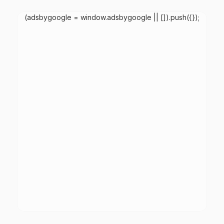
(adsbygoogle = window.adsbygoogle || []).push({});