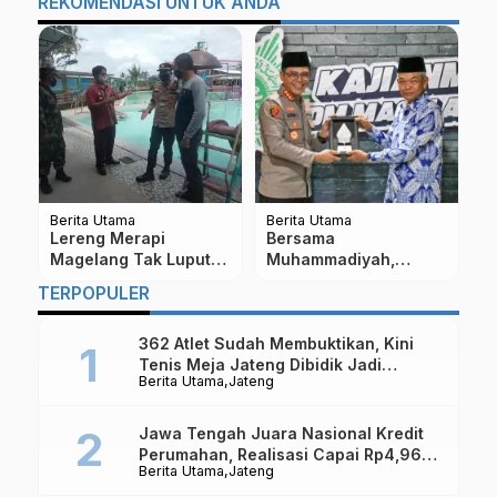
REKOMENDASI UNTUK ANDA
Berita Utama
Berita Utama
Be
Lereng Merapi
Bersama
M
n
Magelang Tak Luput
Muhammadiyah,
T
dari Operasi Yustisi,
Polresta Magelang
P
TERPOPULER
Ini Hasilnya
Siapkan Pembinaan
Cegah Provokasi
362 Atlet Sudah Membuktikan, Kini
Pelajar
Tenis Meja Jateng Dibidik Jadi
Berita Utama
Jateng
Kekuatan Nasional
Jawa Tengah Juara Nasional Kredit
Perumahan, Realisasi Capai Rp4,96
Berita Utama
Jateng
Triliun