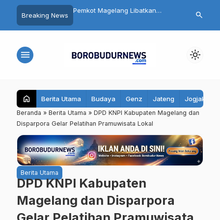
ejari! Warga Wonogiri
Pemkot Magelang Libatkan
Pentingnya M
search
Breaking News
agih Kepastian Kasus
Masyarakat Luas dalam
Mulut: Kenali
rupsi Kades
Peringatan HUT ke-81 RI
dan Cara Me
menu
light_mode
home
Berita Utama
Budaya
Genz
Jateng
Jogjakarta
Beranda
»
Berita Utama
»
DPD KNPI Kabupaten Magelang dan
Disparpora Gelar Pelatihan Pramuwisata Lokal
Berita Utama
DPD KNPI Kabupaten
Magelang dan Disparpora
Gelar Pelatihan Pramuwisata