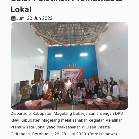
Lokal
calendar_month
Jum, 30 Jun 2023
Disparpora Kabupaten Magelang bekerja sama dengan DPD
KNPI Kabupaten Magelang melaksanakan kegiatan Pelatihan
Pramuwisata Lokal yang dilaksanakan di Desa Wisata
Giritengah, Borobudur, 26-28 Juni 2023. (foto: istimewa)