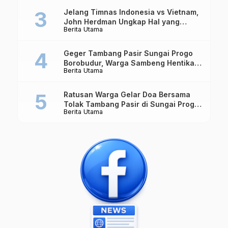
Jelang Timnas Indonesia vs Vietnam,
John Herdman Ungkap Hal yang
Berita Utama
Dipertaruhkan
Geger Tambang Pasir Sungai Progo
Borobudur, Warga Sambeng Hentikan
Berita Utama
Alat Berat dan Usir Truk
Ratusan Warga Gelar Doa Bersama
Tolak Tambang Pasir di Sungai Progo
Berita Utama
Borobudur