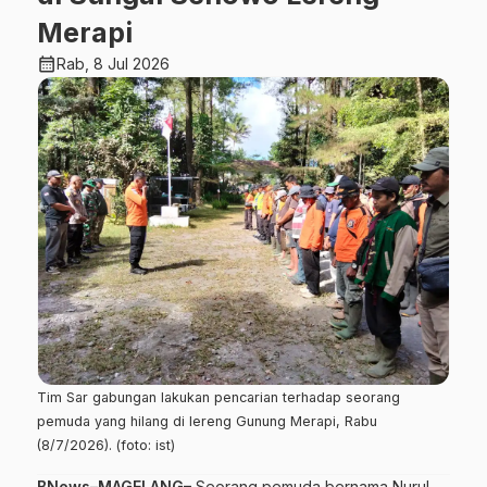
Merapi
calendar_month
Rab, 8 Jul 2026
Tim Sar gabungan lakukan pencarian terhadap seorang
pemuda yang hilang di lereng Gunung Merapi, Rabu
(8/7/2026). (foto: ist)
BNews–MAGELANG–
Seorang pemuda bernama Nurul