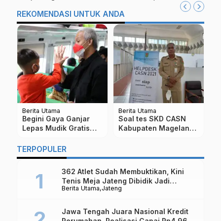
REKOMENDASI UNTUK ANDA
Berita Utama
Berita Utama
Be
Begini Gaya Ganjar
Soal tes SKD CASN
5
an
Lepas Mudik Gratis
Kabupaten Magelang
S
at
dengan Kereta Api
Tahun 2021, Ini
d
en
Dari Stasiun Pasar
Penjelasan Kepala
U
TERPOPULER
Senen
BKPPD
362 Atlet Sudah Membuktikan, Kini
Tenis Meja Jateng Dibidik Jadi
Berita Utama
Jateng
Kekuatan Nasional
Jawa Tengah Juara Nasional Kredit
Perumahan, Realisasi Capai Rp4,96