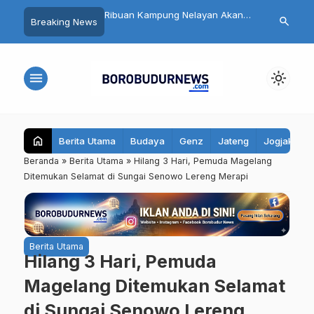
a Menjaga Kebersihan
Ribuan Kampung Nelayan Akan
Bank Magela
search
Breaking News
ali Penyebab Halitosis
Dibangun, Ini Dampak Besarnya
Jadi Persero
Mengatasinya
bagi Ekonomi Indonesia
Kelola dan L
menu
light_mode
home
Berita Utama
Budaya
Genz
Jateng
Jogjakarta
Beranda
»
Berita Utama
»
Hilang 3 Hari, Pemuda Magelang
Ditemukan Selamat di Sungai Senowo Lereng Merapi
Berita Utama
Hilang 3 Hari, Pemuda
Magelang Ditemukan Selamat
di Sungai Senowo Lereng