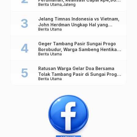
Berita Utama
Jateng
Triliun
Jelang Timnas Indonesia vs Vietnam,
John Herdman Ungkap Hal yang
Berita Utama
Dipertaruhkan
Geger Tambang Pasir Sungai Progo
Borobudur, Warga Sambeng Hentikan
Berita Utama
Alat Berat dan Usir Truk
Ratusan Warga Gelar Doa Bersama
Tolak Tambang Pasir di Sungai Progo
Berita Utama
Borobudur