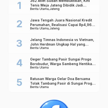
362 Atlet Sudah Membuktikan, Kini
Tenis Meja Jateng Dibidik Jadi
Berita Utama
Jateng
Kekuatan Nasional
Jawa Tengah Juara Nasional Kredit
Perumahan, Realisasi Capai Rp4,96
Berita Utama
Jateng
Triliun
Jelang Timnas Indonesia vs Vietnam,
John Herdman Ungkap Hal yang
Berita Utama
Dipertaruhkan
Geger Tambang Pasir Sungai Progo
Borobudur, Warga Sambeng Hentikan
Berita Utama
Alat Berat dan Usir Truk
Ratusan Warga Gelar Doa Bersama
Tolak Tambang Pasir di Sungai Progo
Berita Utama
Borobudur