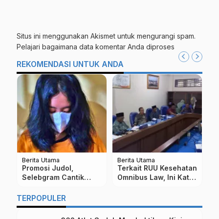
Situs ini menggunakan Akismet untuk mengurangi spam.
Pelajari bagaimana data komentar Anda diproses
REKOMENDASI UNTUK ANDA
a
Berita Utama
Berita Utama
Jogjaka
udol,
Terkait RUU Kesehatan
Viral…Gadis di Jo
m Cantik
Omnibus Law, Ini Kata
Bernama “Y” Ini
Polisi
MTCC Unimma dan
Maksud Orang Tu
FPMI
TERPOPULER