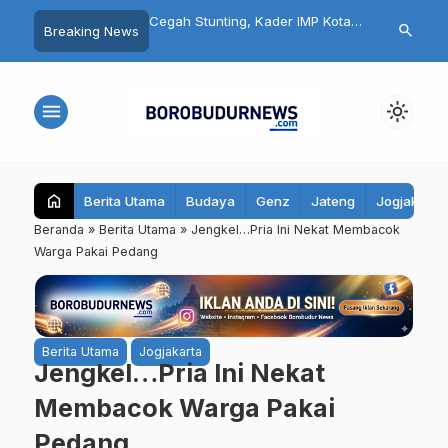
a Kota Tanjungbalai
Cegah Stunting, Kader IMP Kota
Geruduk Keja
search
Breaking News
novasi Batik Bahan Alam
Magelang Aktif Edukasi
Kajoran Tagi
agelang
Kesehatan Reproduksi
Dugaan Koru
menu
light_mode
home
Berita Utama
Budaya
Genz
Jateng
Jogjakarta
Beranda
»
Berita Utama
»
Jengkel…Pria Ini Nekat Membacok
Warga Pakai Pedang
Berita Utama
Jogjakarta
Jengkel…Pria Ini Nekat
Membacok Warga Pakai
Pedang