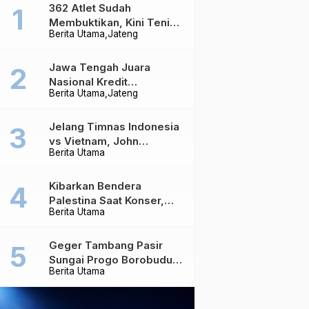
362 Atlet Sudah
Membuktikan, Kini Tenis
Berita Utama
Jateng
Meja Jateng Dibidik Jadi
Kekuatan Nasional
Jawa Tengah Juara
Nasional Kredit
Berita Utama
Jateng
Perumahan, Realisasi
Capai Rp4,96 Triliun
Jelang Timnas Indonesia
vs Vietnam, John
Berita Utama
Herdman Ungkap Hal
yang Dipertaruhkan
Kibarkan Bendera
Palestina Saat Konser,
Berita Utama
Massive Attack Dilarang
Masuk Singapura Lagi
Geger Tambang Pasir
Sungai Progo Borobudur,
Berita Utama
Warga Sambeng Hentikan
Alat Berat dan Usir Truk