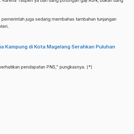
n. Karena Taspen ya dari uang potongan gaji ASN, bukan uang
an pemerintah juga sedang membahas tambahan tunjangan
teri.
ua Kampung di Kota Magelang Serahkan Puluhan
rhatikan pendapatan PNS,” pungkasnya. (*)