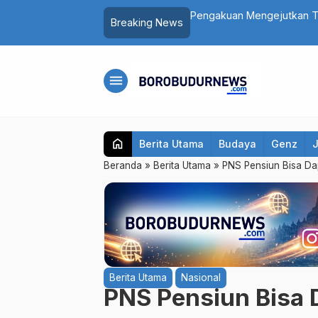
lang Masuk Rumah Sakit Usai Santap
Pengakuan Mengejutkan Te
Breaking News
Digerayangi Korban di Kon
menu
home
Berita Utama
Budaya
Genz
Beranda
»
Berita Utama
»
PNS Pensiun Bisa Dap
Berita Utama
Nasional
PNS Pensiun Bisa 