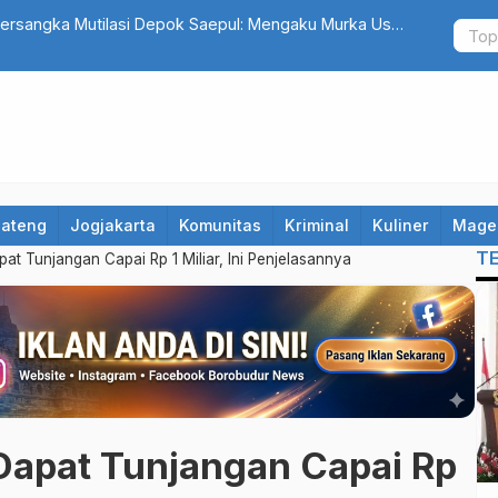
rsangka Mutilasi Depok Saepul: Mengaku Murka Usai
Daftar 8 Do
trakan
Sampaikan 
Jateng
Jogjakarta
Komunitas
Kriminal
Kuliner
Mage
T
at Tunjangan Capai Rp 1 Miliar, Ini Penjelasannya
Dapat Tunjangan Capai Rp