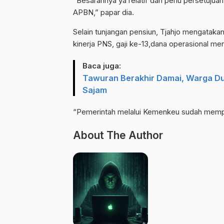
“Besarannya ya relatif dan perlu persetujua
APBN,” papar dia.
Selain tunjangan pensiun, Tjahjo mengatak
kinerja PNS, gaji ke-13,dana operasional men
Baca juga:
Tawuran Berakhir Damai, Warga D
Sajam
“Pemerintah melalui Kemenkeu sudah mempe
About The Author