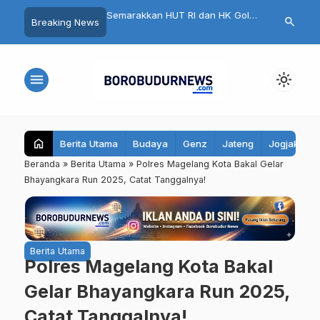
DPD Golkar Kabupaten
Semarakkan HUT RI dan HK Gold,
Bulan Dana 
search
Breaking News
Resmi Dikukuhkan,
HK 10K 2026 di Magelang Sukses
2026 Dimulai
ursi di Pemilu 2029
Sedot 10.500 Pelari
menu
light_mode
home
Berita Utama
Budaya
Genz
Jateng
Jogjakarta
Beranda
»
Berita Utama
»
Polres Magelang Kota Bakal Gelar
Bhayangkara Run 2025, Catat Tanggalnya!
Berita Utama
Polres Magelang Kota Bakal
Gelar Bhayangkara Run 2025,
Catat Tanggalnya!