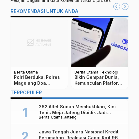
Pelajari bagaimana data komentar Anda diproses
REKOMENDASI UNTUK ANDA
Berita Utama
Berita Utama
Teknologi
Be
k
Polri Berduka, Polres
Bikin Gempar Dunia,
G
Magelang Doa
Kemunculan Platform
B
Bersama
AI DeepSeek Sebagai
B
TERPOPULER
Pesaing ChatGPT
S
362 Atlet Sudah Membuktikan, Kini
Tenis Meja Jateng Dibidik Jadi
Berita Utama
Jateng
Kekuatan Nasional
Jawa Tengah Juara Nasional Kredit
Perumahan, Realisasi Capai Rp4,96