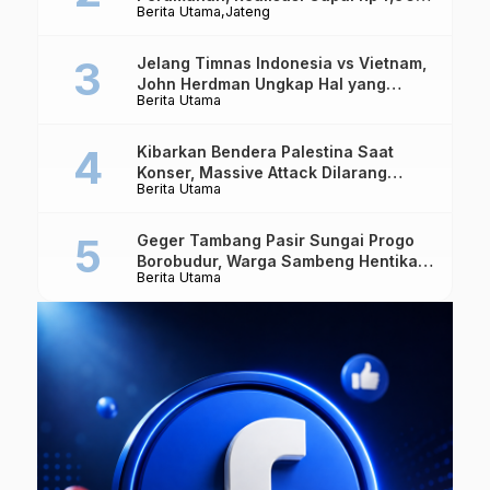
Berita Utama
Jateng
Triliun
Jelang Timnas Indonesia vs Vietnam,
John Herdman Ungkap Hal yang
Berita Utama
Dipertaruhkan
Kibarkan Bendera Palestina Saat
Konser, Massive Attack Dilarang
Berita Utama
Masuk Singapura Lagi
Geger Tambang Pasir Sungai Progo
Borobudur, Warga Sambeng Hentikan
Berita Utama
Alat Berat dan Usir Truk