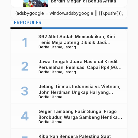
Berdiri Megah di Benua Afrika
(adsbygoogle = window.adsbygoogle || []).push({});
TERPOPULER
362 Atlet Sudah Membuktikan, Kini
Tenis Meja Jateng Dibidik Jadi
Berita Utama
Jateng
Kekuatan Nasional
Jawa Tengah Juara Nasional Kredit
Perumahan, Realisasi Capai Rp4,96
Berita Utama
Jateng
Triliun
Jelang Timnas Indonesia vs Vietnam,
John Herdman Ungkap Hal yang
Berita Utama
Dipertaruhkan
Geger Tambang Pasir Sungai Progo
Borobudur, Warga Sambeng Hentikan
Berita Utama
Alat Berat dan Usir Truk
Kibarkan Bendera Palestina Saat