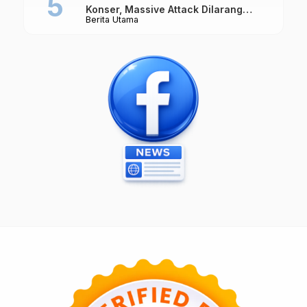
Konser, Massive Attack Dilarang
Berita Utama
Masuk Singapura Lagi