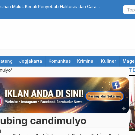
ihan Mulut: Kenali Penyebab Halitosis dan Cara
Ribuan Kam
Indonesia
Jateng
Jogjakarta
Komunitas
Kriminal
Kuliner
Mage
T
imulyo"
 tubing candimulyo