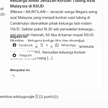
Keluarga Ambil Jenazah Korban Tubing Asal
Malaysia di RSUD
BNews—MUNTILAN— Jenazah warga Negara asing
asal Malaysia yang menjadi korban saat tubing di
Candimulyo diserahkan pihak keluarga tadi malam
(14/3). Sekitar pukul 19.30 wib perwakilan keluarga
dari jenazah Hanizah, 65 tiba di kamar mayat RSUD
Bagikan ini:
Muntilan. Keluarga korban tiba dan disambut
Facebook
X
WhatsApp
beberapa perwakilan Asosiasiasi Pelaku Pariwisata
Indonesia (ASPPI). Kemudian keluarga korban
Telegram
dihantar menuju ruang […]
Menyukai ini:
Memuat...
indow.adsbygoogle || []).push({});