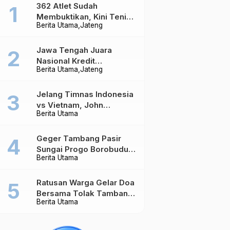
362 Atlet Sudah
Membuktikan, Kini Tenis
Berita Utama
Jateng
Meja Jateng Dibidik Jadi
Kekuatan Nasional
Jawa Tengah Juara
Nasional Kredit
Berita Utama
Jateng
Perumahan, Realisasi
Capai Rp4,96 Triliun
Jelang Timnas Indonesia
vs Vietnam, John
Berita Utama
Herdman Ungkap Hal
yang Dipertaruhkan
Geger Tambang Pasir
Sungai Progo Borobudur,
Berita Utama
Warga Sambeng Hentikan
Alat Berat dan Usir Truk
Ratusan Warga Gelar Doa
Bersama Tolak Tambang
Berita Utama
Pasir di Sungai Progo
Borobudur