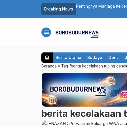
as dalam Peringatan HUT ke-81 RI
Pentingnya Menjaga Kebers
Breaking News
Mengatasinya
menu
home
Berita Utama
Budaya
Genz
Beranda
»
Tag "berita kecelakaan tubing cand
berita kecelakaan