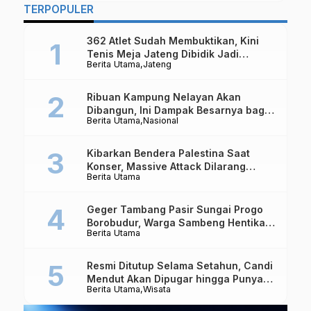
TERPOPULER
362 Atlet Sudah Membuktikan, Kini
Tenis Meja Jateng Dibidik Jadi
Berita Utama
Jateng
Kekuatan Nasional
Ribuan Kampung Nelayan Akan
Dibangun, Ini Dampak Besarnya bagi
Berita Utama
Nasional
Ekonomi Indonesia
Kibarkan Bendera Palestina Saat
Konser, Massive Attack Dilarang
Berita Utama
Masuk Singapura Lagi
Geger Tambang Pasir Sungai Progo
Borobudur, Warga Sambeng Hentikan
Berita Utama
Alat Berat dan Usir Truk
Resmi Ditutup Selama Setahun, Candi
Mendut Akan Dipugar hingga Punya
Berita Utama
Wisata
Atap Lagi