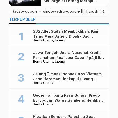
Keluarga di Lereng Merapi
Magelang Akibat Makhluk Gaib
(adsbygoogle = window.adsbygoogle || []).push({});
TERPOPULER
362 Atlet Sudah Membuktikan, Kini
Tenis Meja Jateng Dibidik Jadi
Berita Utama
Jateng
Kekuatan Nasional
Jawa Tengah Juara Nasional Kredit
Perumahan, Realisasi Capai Rp4,96
Berita Utama
Jateng
Triliun
Jelang Timnas Indonesia vs Vietnam,
John Herdman Ungkap Hal yang
Berita Utama
Dipertaruhkan
Geger Tambang Pasir Sungai Progo
Borobudur, Warga Sambeng Hentikan
Berita Utama
Alat Berat dan Usir Truk
Kibarkan Bendera Palestina Saat