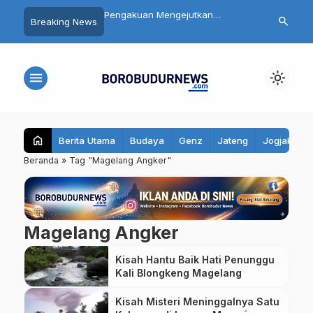
 Siswa SMP 3
Pengakuan Mengejutkan
Daftar 8 Dok
search
Breaking News
yo Magelang Masuk
Tersangka Mutilasi Depok Saepul:
Terseret Pol
it Usai Santap MBG,
Mengaku Murka Usai Digerayangi
Yurizal, Kel
bil Sampel Makanan
Korban di Kontrakan
Pesan Ini
menu
light_mode
home
Berita Utama
Budaya
Genz
Jateng
Jogjakarta
Beranda
»
Tag "Magelang Angker"
Magelang Angker
Kisah Hantu Baik Hati Penunggu
Kali Blongkeng Magelang
Kisah Misteri Meninggalnya Satu