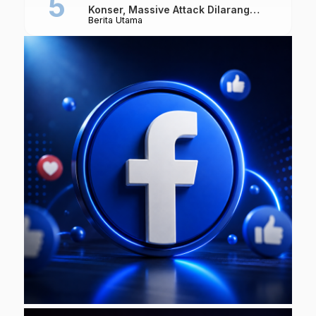
Konser, Massive Attack Dilarang
Berita Utama
Masuk Singapura Lagi