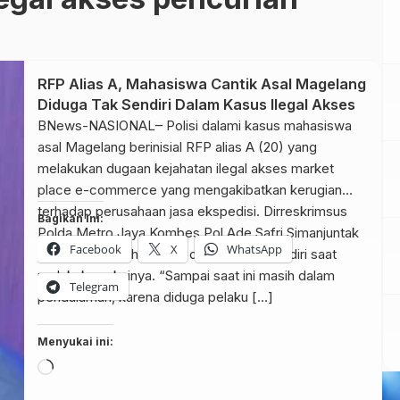
RFP Alias A, Mahasiswa Cantik Asal Magelang
Diduga Tak Sendiri Dalam Kasus Ilegal Akses
BNews-NASIONAL– Polisi dalami kasus mahasiswa
asal Magelang berinisial RFP alias A (20) yang
melakukan dugaan kejahatan ilegal akses market
place e-commerce yang mengakibatkan kerugian
terhadap perusahaan jasa ekspedisi. Dirreskrimsus
Bagikan ini:
Polda Metro Jaya Kombes Pol Ade Safri Simanjuntak
Facebook
X
WhatsApp
mengatakan bahwa RFP diduga tidak sendiri saat
melakukan aksinya. “Sampai saat ini masih dalam
Telegram
pendalaman, karena diduga pelaku […]
Menyukai ini:
Memuat...