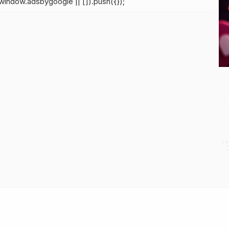
indow.adsbygoogle || []).push({});