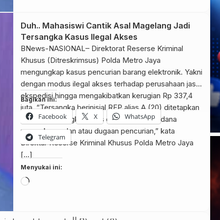
Duh.. Mahasiswi Cantik Asal Magelang Jadi
Tersangka Kasus Ilegal Akses
BNews-NASIONAL– Direktorat Reserse Kriminal
Khusus (Ditreskrimsus) Polda Metro Jaya
mengungkap kasus pencurian barang elektronik. Yakni
dengan modus ilegal akses terhadap perusahaan jasa
ekspedisi hingga mengakibatkan kerugian Rp 337,4
Bagikan ini:
juta. “Tersangka berinisial RFP alias A (20) ditetapkan
Facebook
X
WhatsApp
sebagai tersangka kasus dugaan tindak pidana
mengakses; dan atau dugaan pencurian,” kata
Telegram
Direktur Reserse Kriminal Khusus Polda Metro Jaya
[…]
Menyukai ini:
Memuat...