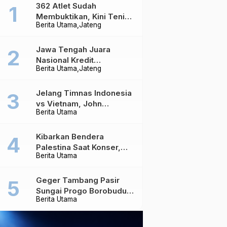
362 Atlet Sudah
Membuktikan, Kini Tenis
Berita Utama
Jateng
Meja Jateng Dibidik Jadi
Kekuatan Nasional
Jawa Tengah Juara
Nasional Kredit
Berita Utama
Jateng
Perumahan, Realisasi
Capai Rp4,96 Triliun
Jelang Timnas Indonesia
vs Vietnam, John
Berita Utama
Herdman Ungkap Hal
yang Dipertaruhkan
Kibarkan Bendera
Palestina Saat Konser,
Berita Utama
Massive Attack Dilarang
Masuk Singapura Lagi
Geger Tambang Pasir
Sungai Progo Borobudur,
Berita Utama
Warga Sambeng Hentikan
Alat Berat dan Usir Truk