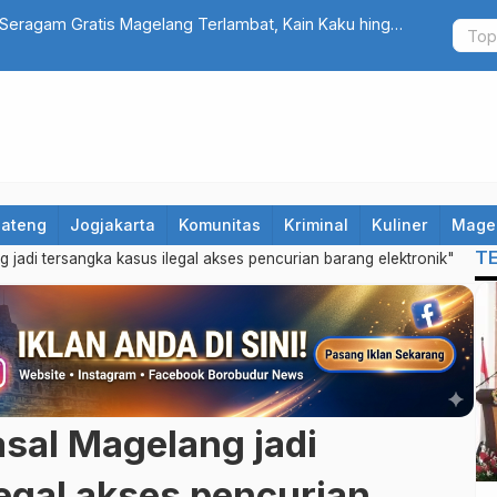
Seragam Gratis Magelang Terlambat, Kain Kaku hingga
Cuma Belanj
Jateng
Jogjakarta
Komunitas
Kriminal
Kuliner
Mage
T
 jadi tersangka kasus ilegal akses pencurian barang elektronik"
asal Magelang jadi
egal akses pencurian