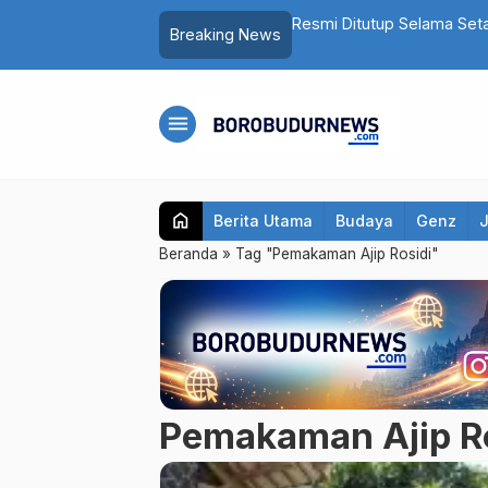
Pria Asal Magelang Akhirnya Ditangkap
Resmi Ditutup Selama Set
Breaking News
Lagi
menu
home
Berita Utama
Budaya
Genz
Beranda
»
Tag "Pemakaman Ajip Rosidi"
Pemakaman Ajip R