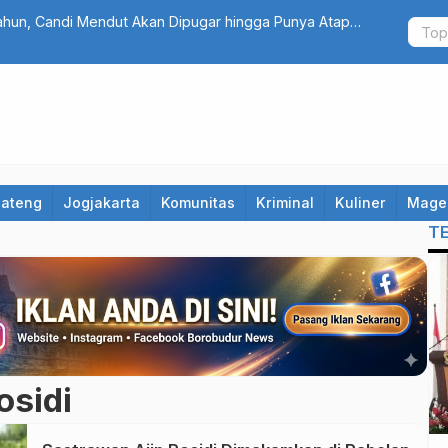
ahun, Candi Mendut Akan Dipugar hingga Punya Atap
Fantastis!
Bidik Selu
Jateng
Jogjakarta
Komunitas
Kriminal
Kuliner
Mage
T
osidi