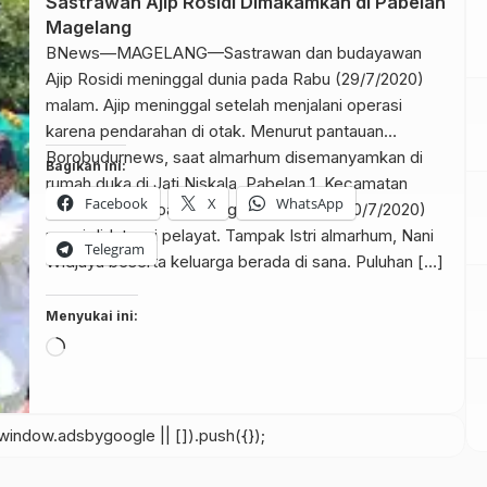
Sastrawan Ajip Rosidi Dimakamkan di Pabelan
Magelang
BNews—MAGELANG—Sastrawan dan budayawan
Ajip Rosidi meninggal dunia pada Rabu (29/7/2020)
malam. Ajip meninggal setelah menjalani operasi
karena pendarahan di otak. Menurut pantauan
Borobudurnews, saat almarhum disemanyamkan di
Bagikan ini:
rumah duka di Jati Niskala, Pabelan 1, Kecamatan
Facebook
X
WhatsApp
Mungkid, Kabupaten Magelang, hari ini (30/7/2020)
ramai didatangi pelayat. Tampak Istri almarhum, Nani
Telegram
Widjaya beserta keluarga berada di sana. Puluhan […]
Menyukai ini:
Memuat...
indow.adsbygoogle || []).push({});