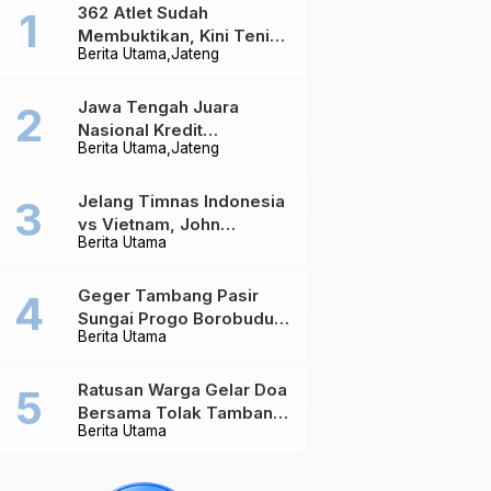
362 Atlet Sudah
Membuktikan, Kini Tenis
Berita Utama
Jateng
Meja Jateng Dibidik Jadi
Kekuatan Nasional
Jawa Tengah Juara
Nasional Kredit
Berita Utama
Jateng
Perumahan, Realisasi
Capai Rp4,96 Triliun
Jelang Timnas Indonesia
vs Vietnam, John
Berita Utama
Herdman Ungkap Hal
yang Dipertaruhkan
Geger Tambang Pasir
Sungai Progo Borobudur,
Berita Utama
Warga Sambeng Hentikan
Alat Berat dan Usir Truk
Ratusan Warga Gelar Doa
Bersama Tolak Tambang
Berita Utama
Pasir di Sungai Progo
Borobudur