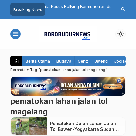
ncam Magelang, Bupati
Kasus Bullying Bermunculan di
Rayakan Ulta
search
Breaking News
…
 Pamuji Kerahkan
Jateng, Taj Yasin: Bukan Hanya
Lahadalia, D
adapi Kekeringan dan
Sekolah, Pesantren Juga Harus
Berbagi Kecer
Waspada
Asuhan
menu
light_mode
home
Berita Utama
Budaya
Genz
Jateng
Jogjakarta
Beranda
»
Tag "pematokan lahan jalan tol magelang"
pematokan lahan jalan tol
magelang
Pematokan Calon Lahan Jalan
Tol Bawen-Yogyakarta Sudah
Dimulai