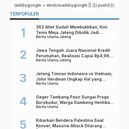
(adsbygoogle = window.adsbygoogle || []).push({});
TERPOPULER
362 Atlet Sudah Membuktikan, Kini
Tenis Meja Jateng Dibidik Jadi
Berita Utama
Jateng
Kekuatan Nasional
Jawa Tengah Juara Nasional Kredit
Perumahan, Realisasi Capai Rp4,96
Berita Utama
Jateng
Triliun
Jelang Timnas Indonesia vs Vietnam,
John Herdman Ungkap Hal yang
Berita Utama
Dipertaruhkan
Geger Tambang Pasir Sungai Progo
Borobudur, Warga Sambeng Hentikan
Berita Utama
Alat Berat dan Usir Truk
Kibarkan Bendera Palestina Saat
Konser, Massive Attack Dilarang