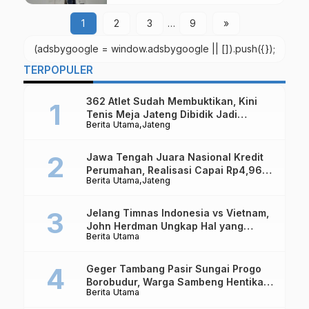
Kuat Untuk
1
2
3
…
9
»
(adsbygoogle = window.adsbygoogle || []).push({});
TERPOPULER
362 Atlet Sudah Membuktikan, Kini
Tenis Meja Jateng Dibidik Jadi
Berita Utama
Jateng
Kekuatan Nasional
Jawa Tengah Juara Nasional Kredit
Perumahan, Realisasi Capai Rp4,96
Berita Utama
Jateng
Triliun
Jelang Timnas Indonesia vs Vietnam,
John Herdman Ungkap Hal yang
Berita Utama
Dipertaruhkan
Geger Tambang Pasir Sungai Progo
Borobudur, Warga Sambeng Hentikan
Berita Utama
Alat Berat dan Usir Truk