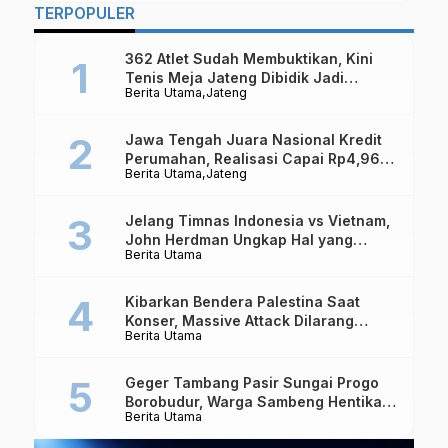
TERPOPULER
362 Atlet Sudah Membuktikan, Kini
Tenis Meja Jateng Dibidik Jadi
Berita Utama
Jateng
Kekuatan Nasional
Jawa Tengah Juara Nasional Kredit
Perumahan, Realisasi Capai Rp4,96
Berita Utama
Jateng
Triliun
Jelang Timnas Indonesia vs Vietnam,
John Herdman Ungkap Hal yang
Berita Utama
Dipertaruhkan
Kibarkan Bendera Palestina Saat
Konser, Massive Attack Dilarang
Berita Utama
Masuk Singapura Lagi
Geger Tambang Pasir Sungai Progo
Borobudur, Warga Sambeng Hentikan
Berita Utama
Alat Berat dan Usir Truk