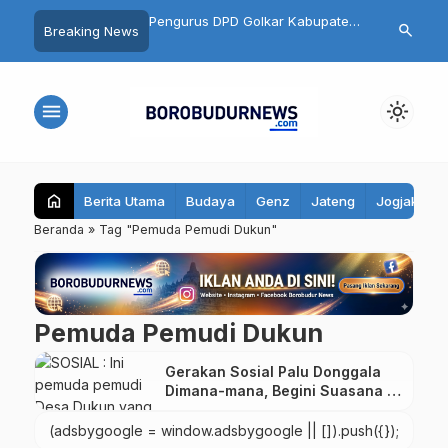
on Kades Ngluwar Catur
Pengurus DPD Golkar Kabupaten
Semarakkan 
search
Breaking News
Memimpin Desa untuk
Magelang Resmi Dikukuhkan,
HK 10K 2026
n Warga, Bukan
Target 7 Kursi di Pemilu 2029
Sedot 10.500
Pangkat
menu
light_mode
home
Berita Utama
Budaya
Genz
Jateng
Jogjakarta
Beranda
»
Tag "Pemuda Pemudi Dukun"
Pemuda Pemudi Dukun
Gerakan Sosial Palu Donggala
Dimana-mana, Begini Suasana di
Dukun
(adsbygoogle = window.adsbygoogle || []).push({});