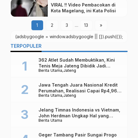
VIRAL !! Video Pembacokan di
Kota Magelang, ini Kata Polisi
1
2
3
…
13
»
(adsbygoogle = window.adsbygoogle || []).push({});
TERPOPULER
362 Atlet Sudah Membuktikan, Kini
Tenis Meja Jateng Dibidik Jadi
Berita Utama
Jateng
Kekuatan Nasional
Jawa Tengah Juara Nasional Kredit
Perumahan, Realisasi Capai Rp4,96
Berita Utama
Jateng
Triliun
Jelang Timnas Indonesia vs Vietnam,
John Herdman Ungkap Hal yang
Berita Utama
Dipertaruhkan
Geger Tambang Pasir Sungai Progo