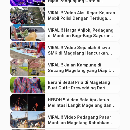
Hijab Pengunjung Cafe di
Magelang
VIRAL !! Video Aksi Kejar-Kejaran
Mobil Polisi Dengan Terduga
Pelaku Tawuran di Magelang
VIRAL !! Harga Anjlok, Pedagang
di Muntilan Bagi-Bagi Sayuran
Gratis
VIRAL !! Video Sejumlah Siswa
SMK di Magelang Hancurkan
Lipstik di Sekolah
VIRAL !! Jalan Kampung di
Secang Magelang yang Diapit
Oleh Bunga Tabebuya Cantik
Berani Beda! Pria di Magelang
Buat Outfit Prewedding Dari
Tikar Mendong !
HEBOH !! Video Bola Api Jatuh
Melintasi Langit Magelang dan
Jogja
VIRAL !! Video Pedagang Pasar
Muntilan Magelang Robohkan
Tratak Jualan