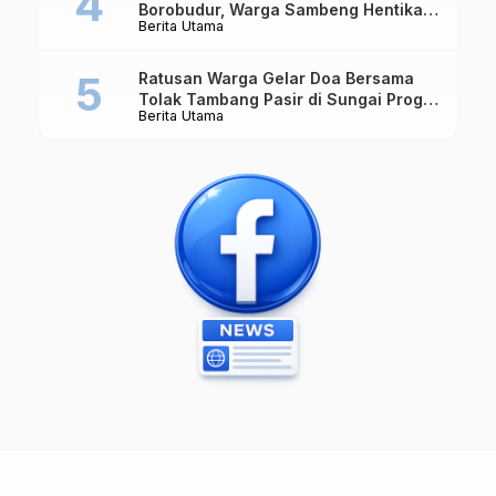
Borobudur, Warga Sambeng Hentikan
Berita Utama
Alat Berat dan Usir Truk
Ratusan Warga Gelar Doa Bersama
Tolak Tambang Pasir di Sungai Progo
Berita Utama
Borobudur