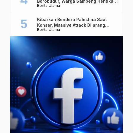
Borobudur, Warga Sambeng Hentikan
Berita Utama
Alat Berat dan Usir Truk
Kibarkan Bendera Palestina Saat
Konser, Massive Attack Dilarang
Berita Utama
Masuk Singapura Lagi