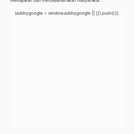
memajukan dan mensejahterakan masyarakat.
(adsbygoogle = window.adsbygoogle || []).push({});