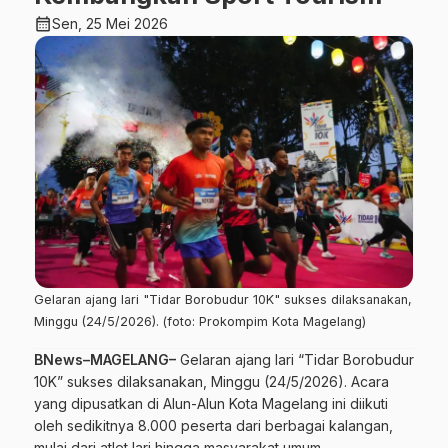
calendar_month
Sen, 25 Mei 2026
Gelaran ajang lari "Tidar Borobudur 10K" sukses dilaksanakan,
Minggu (24/5/2026). (foto: Prokompim Kota Magelang)
BNews–MAGELANG–
Gelaran ajang lari “Tidar Borobudur
10K” sukses dilaksanakan, Minggu (24/5/2026). Acara
yang dipusatkan di Alun-Alun Kota Magelang ini diikuti
oleh sedikitnya 8.000 peserta dari berbagai kalangan,
mulai dari atlet lari hingga masyarakat umum.