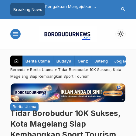
n Mengejutkan
Daftar 8 Dokter dan Perawat yang
Catat! 10 Rua
search
Breaking News
 Mutilasi Depok Saepul:
Terseret Polemik Komentar
Magelang Bak
urka Usai Digerayangi
Yurizal, Keluarga Sampaikan
Ini, Pengenda
 Kontrakan
Pesan Ini
Jalur Berikut
menu
light_mode
home
Berita Utama
Budaya
Genz
Jateng
Jogjakarta
Beranda
»
Berita Utama
»
Tidar Borobudur 10K Sukses, Kota
Magelang Siap Kembangkan Sport Tourism
Berita Utama
Tidar Borobudur 10K Sukses,
Kota Magelang Siap
Kembangkan Sport Tourism