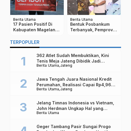
Berita Utama
Berita Utama
Be
17 Pasien Positif Di
Bentuk Posbankum
V
4
Kabupaten Magelang
Terbanyak, Pemprov
S
Sembuh, Ini Update
Jateng Raih Rekor
S
Terbarunya
MURI
C
TERPOPULER
362 Atlet Sudah Membuktikan, Kini
Tenis Meja Jateng Dibidik Jadi
Berita Utama
Jateng
Kekuatan Nasional
Jawa Tengah Juara Nasional Kredit
Perumahan, Realisasi Capai Rp4,96
Berita Utama
Jateng
Triliun
Jelang Timnas Indonesia vs Vietnam,
John Herdman Ungkap Hal yang
Berita Utama
Dipertaruhkan
Geger Tambang Pasir Sungai Progo