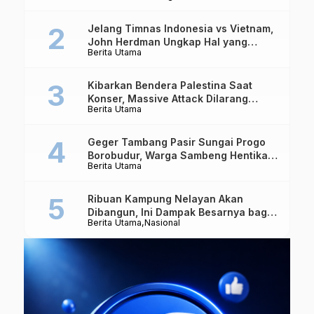
Jelang Timnas Indonesia vs Vietnam,
John Herdman Ungkap Hal yang
Berita Utama
Dipertaruhkan
Kibarkan Bendera Palestina Saat
Konser, Massive Attack Dilarang
Berita Utama
Masuk Singapura Lagi
Geger Tambang Pasir Sungai Progo
Borobudur, Warga Sambeng Hentikan
Berita Utama
Alat Berat dan Usir Truk
Ribuan Kampung Nelayan Akan
Dibangun, Ini Dampak Besarnya bagi
Berita Utama
Nasional
Ekonomi Indonesia