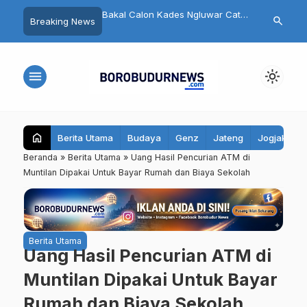
 Diskusi Lintas Iman
Bakal Calon Kades Ngluwar Catur
Pengurus DP
search
Breaking News
asi Toleransi di Kota
Hardono: Memimpin Desa untuk
Magelang Re
Memuliakan Warga, Bukan
Target 7 Kurs
Mengejar Pangkat
menu
light_mode
home
Berita Utama
Budaya
Genz
Jateng
Jogjakarta
Beranda
»
Berita Utama
»
Uang Hasil Pencurian ATM di
Muntilan Dipakai Untuk Bayar Rumah dan Biaya Sekolah
Berita Utama
Uang Hasil Pencurian ATM di
Muntilan Dipakai Untuk Bayar
Rumah dan Biaya Sekolah