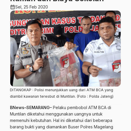
calendar_month
Sel, 25 Feb 2020
DITANGKAP : Polisi menunjukkan uang dari ATM BCA yang
diambil kawanan teresbut di Muntilan. (Foto : Polda Jateng)
BNews–SEMARANG–
Pelaku pembobol ATM BCA di
Muntilan diketahui menggunakan uangnya untuk
memenuhi kebutuhan. Hal ini diketahui dari beberapa
barang bukti yang diamankan Buser Polres Magelang