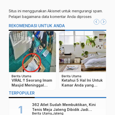
Situs ini menggunakan Akismet untuk mengurangi spam.
Pelajari bagaimana data komentar Anda diproses
REKOMENDASI UNTUK ANDA
Berita Utama
Berita Utama
i Untuk
Perkuat Sinergitas,
5 Sekolah Di
ng
Polres Magelang Kota
Kabupaten Magelang
dan Pengadilan Agama
Jalankan UCO PTM,
TERPOPULER
Magelang Teken MoU
Hanya 2 Jam di Dalam
Kelas
362 Atlet Sudah Membuktikan, Kini
Tenis Meja Jateng Dibidik Jadi
Berita Utama
Jateng
Kekuatan Nasional