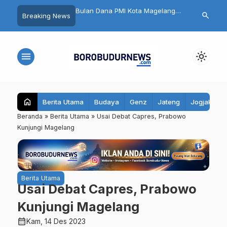
n HUT RI dan HK Gold,
Bulan Dana PMI Kota Magelang
32 Pelajar Kota
search
Breaking News
26 di Magelang Sukses
2026 Dimulai
Ikuti Jambore
00 Pelari
menu
light_mode
home
Berita Utama
Budaya
Genz
Jateng
Jogjakarta
Beranda
»
Berita Utama
»
Usai Debat Capres, Prabowo
Kunjungi Magelang
Berita Utama
Usai Debat Capres, Prabowo
Kunjungi Magelang
calendar_month
Kam, 14 Des 2023