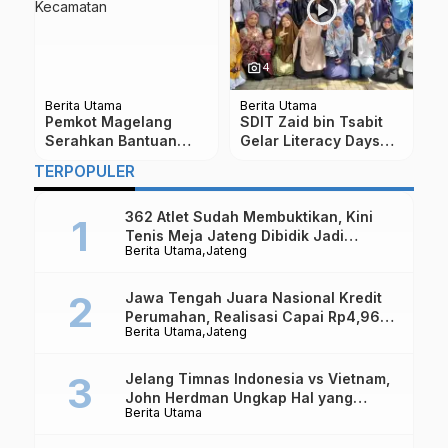
photo_camera
4
Berita Utama
Berita Utama
Be
Pemkot Magelang
SDIT Zaid bin Tsabit
V
Serahkan Bantuan
Gelar Literacy Days
B
Tiga Unit Mobil Siaga
2025, Perkuat Budaya
A
TERPOPULER
Untuk Kecamatan
Baca Tulis Sejak Dini
362 Atlet Sudah Membuktikan, Kini
Tenis Meja Jateng Dibidik Jadi
Berita Utama
Jateng
Kekuatan Nasional
Jawa Tengah Juara Nasional Kredit
Perumahan, Realisasi Capai Rp4,96
Berita Utama
Jateng
Triliun
Jelang Timnas Indonesia vs Vietnam,
John Herdman Ungkap Hal yang
Berita Utama
Dipertaruhkan