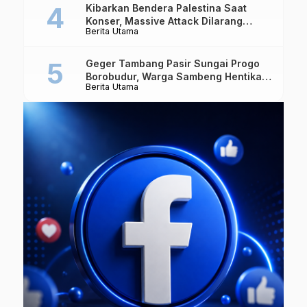
Kibarkan Bendera Palestina Saat
Konser, Massive Attack Dilarang
Berita Utama
Masuk Singapura Lagi
Geger Tambang Pasir Sungai Progo
Borobudur, Warga Sambeng Hentikan
Berita Utama
Alat Berat dan Usir Truk