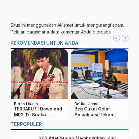
Situs ini menggunakan Akismet untuk mengurangi spam.
Pelajari bagaimana data komentar Anda diproses
REKOMENDASI UNTUK ANDA
Berita Utama
Berita Utama
Be
TERBARU !!! Download
Bea Cukai Gelar
J
MP3 Tri Suaka –
Sosialisasi Tekan
K
M
Kutunggu Engkau Di
Peredaran Rokok
D
TERPOPULER
Surga
Ilegal Tak Bercukai
S
S
362 Atlet Sudah Membuktikan, Kini