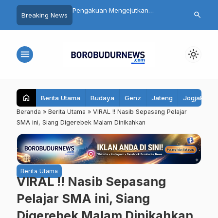
 Siswa SMP 3
Pengakuan Mengejutkan
Daftar 8 Dok
search
Breaking News
yo Magelang Masuk
Tersangka Mutilasi Depok Saepul:
Terseret Pol
it Usai Santap MBG,
Mengaku Murka Usai Digerayangi
Yurizal, Kel
bil Sampel Makanan
Korban di Kontrakan
Pesan Ini
menu
light_mode
home
Berita Utama
Budaya
Genz
Jateng
Jogjakarta
Beranda
»
Berita Utama
»
VIRAL !! Nasib Sepasang Pelajar
SMA ini, Siang Digerebek Malam Dinikahkan
Berita Utama
VIRAL !! Nasib Sepasang
Pelajar SMA ini, Siang
Digerebek Malam Dinikahkan