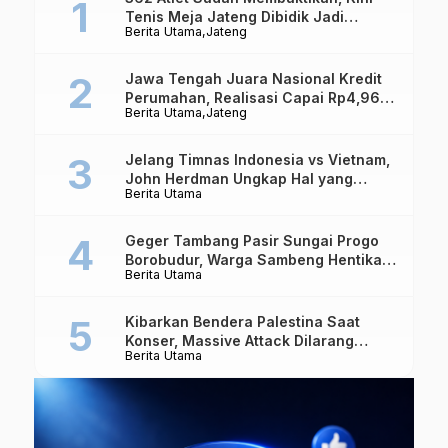
Tenis Meja Jateng Dibidik Jadi
Berita Utama
Jateng
Kekuatan Nasional
Jawa Tengah Juara Nasional Kredit
Perumahan, Realisasi Capai Rp4,96
Berita Utama
Jateng
Triliun
Jelang Timnas Indonesia vs Vietnam,
John Herdman Ungkap Hal yang
Berita Utama
Dipertaruhkan
Geger Tambang Pasir Sungai Progo
Borobudur, Warga Sambeng Hentikan
Berita Utama
Alat Berat dan Usir Truk
Kibarkan Bendera Palestina Saat
Konser, Massive Attack Dilarang
Berita Utama
Masuk Singapura Lagi