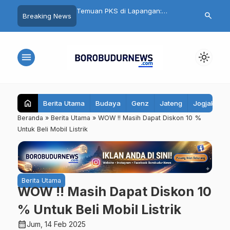
nku Aman, Belajarku
Temuan PKS di Lapangan:
Cuma Belanja
search
Breaking News
95 Santri Al Hidayat
Seragam Gratis Magelang
Ikut Undian Mo
ibekali Edukasi Remaja
Terlambat, Kain Kaku hingga Ada
Mall Magelan
Biaya Jahit
menu
light_mode
home
Berita Utama
Budaya
Genz
Jateng
Jogjakarta
Beranda
»
Berita Utama
»
WOW !! Masih Dapat Diskon 10 %
Untuk Beli Mobil Listrik
Berita Utama
WOW !! Masih Dapat Diskon 10
% Untuk Beli Mobil Listrik
calendar_month
Jum, 14 Feb 2025