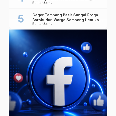
Berita Utama
Masuk Singapura Lagi
Geger Tambang Pasir Sungai Progo
Borobudur, Warga Sambeng Hentikan
Berita Utama
Alat Berat dan Usir Truk