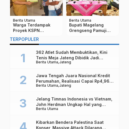
Berita Utama
Berita Utama
Be
Wabup Sahid Buka
Polres Magelang Kota
I
Jalan Sehat HUT ke-
Gelar Patroli Ramadan,
M
80 PGRI, Peserta
Ajak Warga Jaga
W
TERPOPULER
Membludak di
Kamtibmas
Tegalrejo
362 Atlet Sudah Membuktikan, Kini
Tenis Meja Jateng Dibidik Jadi
Berita Utama
Jateng
Kekuatan Nasional
Jawa Tengah Juara Nasional Kredit
Perumahan, Realisasi Capai Rp4,96
Berita Utama
Jateng
Triliun
Jelang Timnas Indonesia vs Vietnam,
John Herdman Ungkap Hal yang
Berita Utama
Dipertaruhkan
Kibarkan Bendera Palestina Saat
Konser, Massive Attack Dilarang