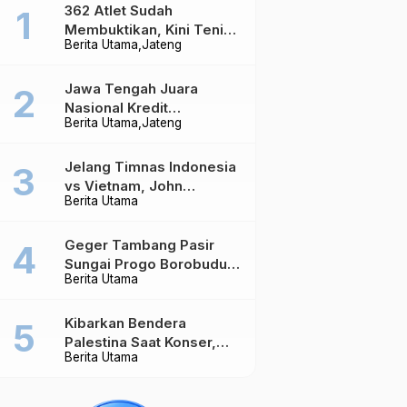
362 Atlet Sudah
Membuktikan, Kini Tenis
Berita Utama
Jateng
Meja Jateng Dibidik Jadi
Kekuatan Nasional
Jawa Tengah Juara
Nasional Kredit
Berita Utama
Jateng
Perumahan, Realisasi
Capai Rp4,96 Triliun
Jelang Timnas Indonesia
vs Vietnam, John
Berita Utama
Herdman Ungkap Hal
yang Dipertaruhkan
Geger Tambang Pasir
Sungai Progo Borobudur,
Berita Utama
Warga Sambeng Hentikan
Alat Berat dan Usir Truk
Kibarkan Bendera
Palestina Saat Konser,
Berita Utama
Massive Attack Dilarang
Masuk Singapura Lagi