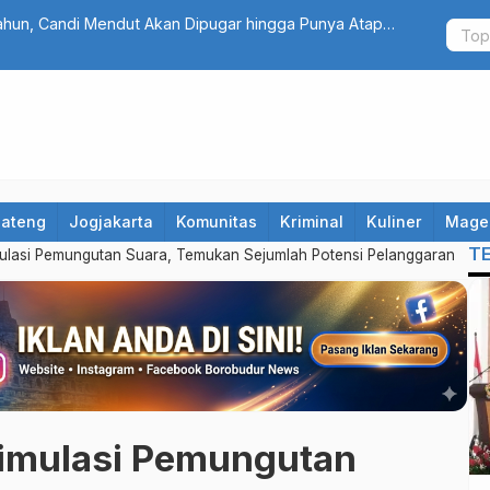
jo Warung Tonggo Raup Rp203 Juta, Bupati Magelang
Terungkap! 
Alasannya
Jateng
Jogjakarta
Komunitas
Kriminal
Kuliner
Mage
T
mulasi Pemungutan Suara, Temukan Sejumlah Potensi Pelanggaran
Simulasi Pemungutan