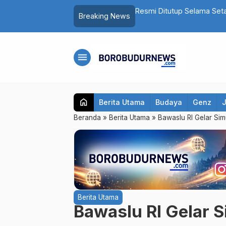
ndut Akan Dipugar hingga Punya Atap
Fantastis! Program Belon
Breaking News
Bidik Seluruh Kecamatan
menu
home
Berita Utama
Budaya
Genz
Beranda
»
Berita Utama
»
Bawaslu RI Gelar Si
Berita Utama
Bawaslu RI Gelar 