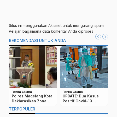
Situs ini menggunakan Akismet untuk mengurangi spam.
Pelajari bagaimana data komentar Anda diproses
REKOMENDASI UNTUK ANDA
Berita Utama
Berita Utama
Be
Polres Magelang Kota
UPDATE: Dua Kasus
P
Deklarasikan Zona
Positif Covid-19
S
t
Bebas Korupsi
Ditemukan di Kota
R
TERPOPULER
Magelang
M