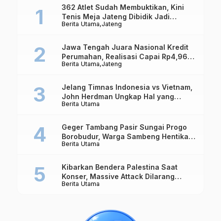
362 Atlet Sudah Membuktikan, Kini
Tenis Meja Jateng Dibidik Jadi
Berita Utama
Jateng
Kekuatan Nasional
Jawa Tengah Juara Nasional Kredit
Perumahan, Realisasi Capai Rp4,96
Berita Utama
Jateng
Triliun
Jelang Timnas Indonesia vs Vietnam,
John Herdman Ungkap Hal yang
Berita Utama
Dipertaruhkan
Geger Tambang Pasir Sungai Progo
Borobudur, Warga Sambeng Hentikan
Berita Utama
Alat Berat dan Usir Truk
Kibarkan Bendera Palestina Saat
Konser, Massive Attack Dilarang
Berita Utama
Masuk Singapura Lagi