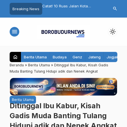
Ruas Jalan Kota
El Nino Ancam Magelang, Bupati
Kasus Bullyi
search
Breaking News
Bakal Ditutup Minggu
Grengseng Pamuji Kerahkan
Jateng, Taj 
ndara Diminta Hindari
Pasukan Hadapi Kekeringan dan
Sekolah, Pes
kut
Karhutla
Waspada
menu
light_mode
home
Berita Utama
Budaya
Genz
Jateng
Jogjakarta
Beranda
»
Berita Utama
»
Ditinggal Ibu Kabur, Kisah Gadis
Muda Banting Tulang Hidupi adik dan Nenek Angkat
Berita Utama
Ditinggal Ibu Kabur, Kisah
Gadis Muda Banting Tulang
Hidupi adik dan Nenek Angkat