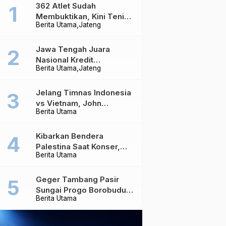
362 Atlet Sudah
Membuktikan, Kini Tenis
Berita Utama
Jateng
Meja Jateng Dibidik Jadi
Kekuatan Nasional
Jawa Tengah Juara
Nasional Kredit
Berita Utama
Jateng
Perumahan, Realisasi
Capai Rp4,96 Triliun
Jelang Timnas Indonesia
vs Vietnam, John
Berita Utama
Herdman Ungkap Hal
yang Dipertaruhkan
Kibarkan Bendera
Palestina Saat Konser,
Berita Utama
Massive Attack Dilarang
Masuk Singapura Lagi
Geger Tambang Pasir
Sungai Progo Borobudur,
Berita Utama
Warga Sambeng Hentikan
Alat Berat dan Usir Truk