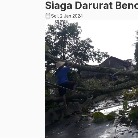
Siaga Darurat Ben
calendar_month
Sel, 2 Jan 2024