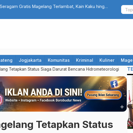
Seragam Gratis Magelang Terlambat, Kain Kaku hingga
Cuma Belanj
Jateng
Jogjakarta
Komunitas
Kriminal
Kuliner
Mage
T
ng Tetapkan Status Siaga Darurat Bencana Hidrometeorologi
elang Tetapkan Status